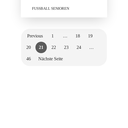
FUSSBALL SENIOREN
Previous
1
…
18
19
20
21
22
23
24
…
46
Nächste Seite
Wir bedanken uns bei unseren
Sponsoren für die Unterstützung
der Vereinsarbeit