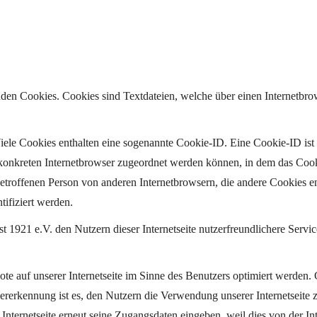
nden Cookies. Cookies sind Textdateien, welche über einen Internetbr
iele Cookies enthalten eine sogenannte Cookie-ID. Eine Cookie-ID ist 
 konkreten Internetbrowser zugeordnet werden können, in dem das Cook
betroffenen Person von anderen Internetbrowsern, die andere Cookies en
ifiziert werden.
921 e.V. den Nutzern dieser Internetseite nutzerfreundlichere Service
e auf unserer Internetseite im Sinne des Benutzers optimiert werden. 
rerkennung ist es, den Nutzern die Verwendung unserer Internetseite zu 
 Internetseite erneut seine Zugangsdaten eingeben, weil dies von der 