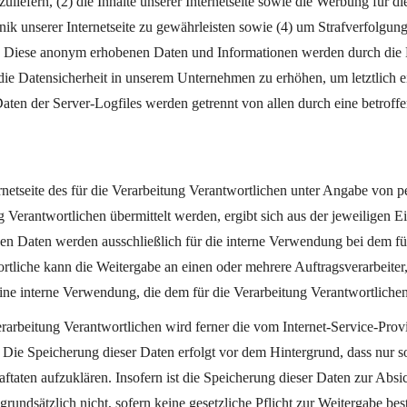
szuliefern, (2) die Inhalte unserer Internetseite sowie die Werbung für d
k unserer Internetseite zu gewährleisten sowie (4) um Strafverfolgung
. Diese anonym erhobenen Daten und Informationen werden durch die DJ
ie Datensicherheit in unserem Unternehmen zu erhöhen, um letztlich ei
aten der Server-Logfiles werden getrennt von allen durch eine betro
ternetseite des für die Verarbeitung Verantwortlichen unter Angabe von
Verantwortlichen übermittelt werden, ergibt sich aus der jeweiligen E
n Daten werden ausschließlich für die interne Verwendung bei dem fü
tliche kann die Weitergabe an einen oder mehrere Auftragsverarbeiter, b
ine interne Verwendung, die dem für die Verarbeitung Verantwortlichen 
Verarbeitung Verantwortlichen wird ferner die vom Internet-Service-Pro
. Die Speicherung dieser Daten erfolgt vor dem Hintergrund, dass nur 
ftaten aufzuklären. Insofern ist die Speicherung dieser Daten zur Absi
 grundsätzlich nicht, sofern keine gesetzliche Pflicht zur Weitergabe be