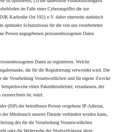
iese zu optimieren, (3) die dauerhafte Funktionsfähigkeit
sbehörden im Falle eines Cyberangriffes die zur
K Karlsruhe Ost 1921 e.V. daher einerseits statistisch
n optimales Schutzniveau für die von uns verarbeiteten
ffene Person angegebenen personenbezogenen Daten
 personenbezogenen Daten zu registrieren. Welche
ingabemaske, die für die Registrierung verwendet wird. Die
r die Verarbeitung Verantwortlichen und für eigene Zwecke
eispielsweise einen Paketdienstleister, veranlassen, der
zuzurechnen ist, nutzt.
vider (ISP) der betroffenen Person vergebene IP-Adresse,
so der Missbrauch unserer Dienste verhindert werden kann,
cherung des für die Verarbeitung Verantwortlichen
steht oder die Weitergabe der Strafverfolgung dient.