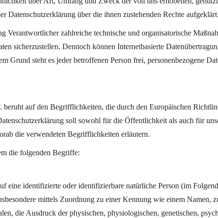
tlichkeit über Art, Umfang und Zweck der von uns erhobenen, genutz
ser Datenschutzerklärung über die ihnen zustehenden Rechte aufgeklärt
ung Verantwortlicher zahlreiche technische und organisatorische Maßn
aten sicherzustellen. Dennoch können Internetbasierte Datenübertragun
em Grund steht es jeder betroffenen Person frei, personenbezogene Date
beruht auf den Begrifflichkeiten, die durch den Europäischen Richtli
chutzerklärung soll sowohl für die Öffentlichkeit als auch für uns
orab die verwendeten Begrifflichkeiten erläutern.
m die folgenden Begriffe:
 eine identifizierte oder identifizierbare natürliche Person (im Folgen
t, insbesondere mittels Zuordnung zu einer Kennung wie einem Namen, 
 die Ausdruck der physischen, physiologischen, genetischen, psychisch