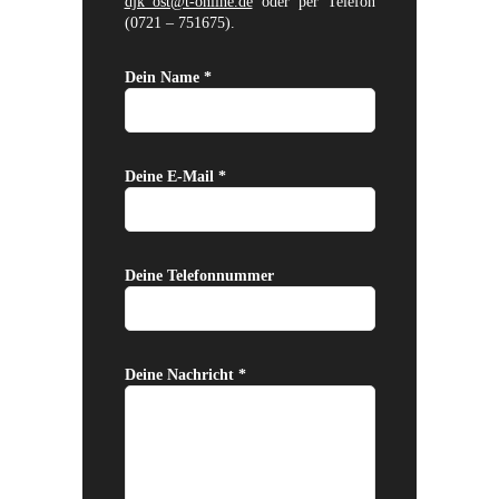
djk_ost@t-online.de
oder per Telefon
(0721 – 751675).
Dein Name *
Deine E-Mail *
Deine Telefonnummer
Deine Nachricht *