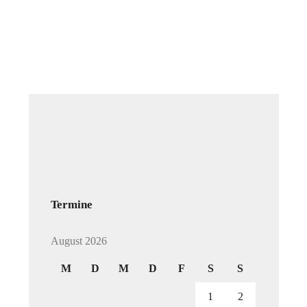
Termine
August 2026
M
D
M
D
F
S
S
1
2