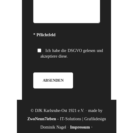
Bitte lasse dieses Feld leer.
* Pflichtfeld
Ich habe die DSGVO gelesen und
akzeptiere diese.
© DJK Karlsruhe-Ost 1921 e.V. · made by
ZwoNeun7ieben
- IT-Solutions | Grafikdesign
Dominik Nagel ·
Impressum
·