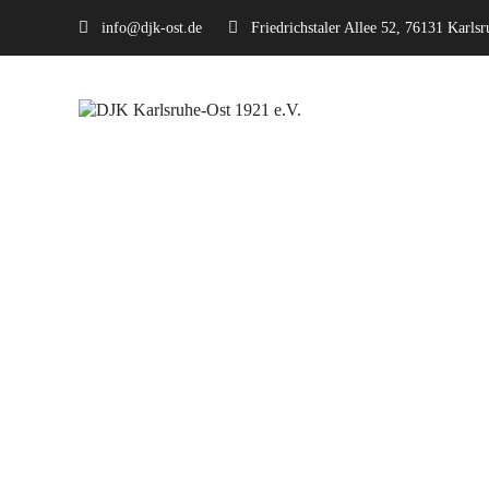
info@djk-ost.de
Friedrichstaler Allee 52, 76131 Karlsr