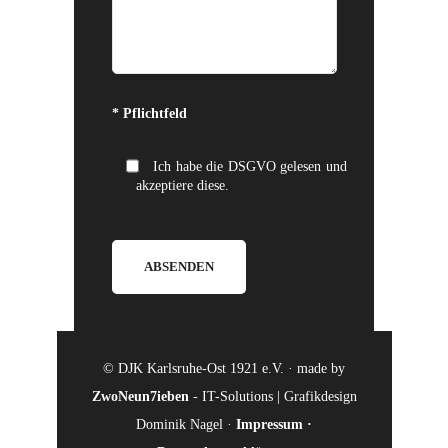
Bitte lasse dieses Feld leer.
* Pflichtfeld
Ich habe die DSGVO gelesen und
akzeptiere diese.
© DJK Karlsruhe-Ost 1921 e.V. · made by
ZwoNeun7ieben
- IT-Solutions | Grafikdesign
Dominik Nagel ·
Impressum
·