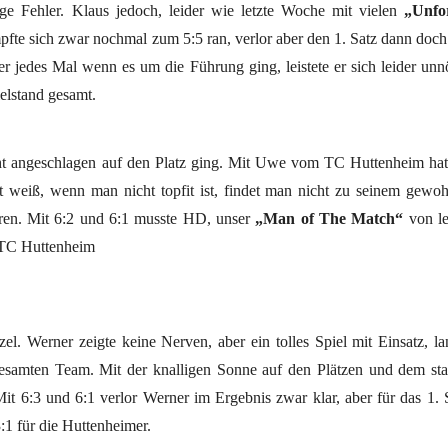
e Fehler. Klaus jedoch, leider wie letzte Woche mit vielen
„Unfo
pfte sich zwar nochmal zum 5:5 ran, verlor aber den 1. Satz dann doch
er jedes Mal wenn es um die Führung ging, leistete er sich leider unn
elstand gesamt.
ht angeschlagen auf den Platz ging. Mit Uwe vom TC Huttenheim hat
t weiß, wenn man nicht topfit ist, findet man nicht zu seinem gewo
eren. Mit 6:2 und 6:1 musste HD, unser
„Man of The Match“
von le
e TC Huttenheim
l. Werner zeigte keine Nerven, aber ein tolles Spiel mit Einsatz, l
gesamten Team. Mit der knalligen Sonne auf den Plätzen und dem st
it 6:3 und 6:1 verlor Werner im Ergebnis zwar klar, aber für das 1. 
3:1 für die Huttenheimer.