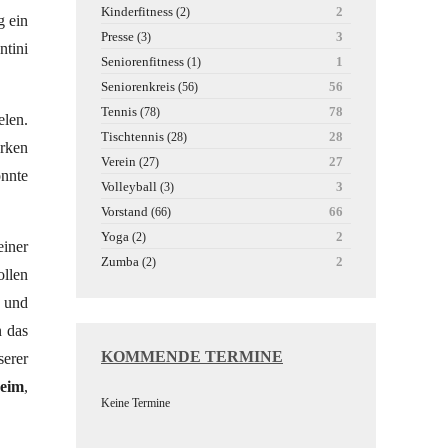
Kinderfitness
2
(2)
g ein
Presse
3
(3)
ntini
Seniorenfitness
1
(1)
Seniorenkreis
56
(56)
Tennis
78
(78)
len.
Tischtennis
28
(28)
ärken
Verein
27
(27)
onnte
Volleyball
3
(3)
Vorstand
66
(66)
Yoga
2
(2)
einer
Zumba
2
(2)
llen
s und
n das
KOMMENDE TERMINE
serer
heim
,
Keine Termine