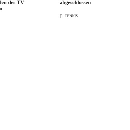
den des TV
abgeschlossen
m
TENNIS
anken uns bei unseren Sponsoren für die Unterstützung der Verei