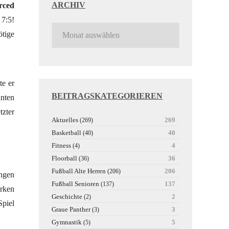
ARCHIV
rced
 7:5!
ötige
te er
BEITRAGSKATEGORIEREN
hnten
tzter
Aktuelles
269
(269)
Basketball
40
(40)
Fitness
4
(4)
Floorball
36
(36)
Fußball Alte Herren
206
(206)
angen
Fußball Senioren
137
(137)
arken
Geschichte
2
(2)
Spiel
Graue Panther
3
(3)
Gymnastik
5
(5)