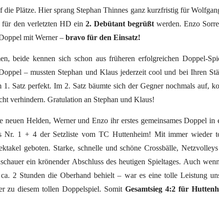
 die Plätze. Hier sprang Stephan Thinnes ganz kurzfristig für Wolfgan
e für den verletzten HD ein
2. Debütant begrüßt
werden. Enzo Sorre
m Doppel mit Werner –
bravo für den Einsatz!
, beide kennen sich schon aus früheren erfolgreichen Doppel-Spie
oppel – mussten Stephan und Klaus jederzeit cool und bei Ihren St
 1. Satz perfekt. Im 2. Satz bäumte sich der Gegner nochmals auf, k
cht verhindern. Gratulation an Stephan und Klaus!
re neuen Helden, Werner und Enzo ihr erstes gemeinsames Doppel in 
 Nr. 1 + 4 der Setzliste vom TC Huttenheim! Mit immer wieder to
ktakel geboten. Starke, schnelle und schöne Crossbälle, Netzvolley
Zuschauer ein krönender Abschluss des heutigen Spieltages. Auch wen
a. 2 Stunden die Oberhand behielt – war es eine tolle Leistung un
r zu diesem tollen Doppelspiel. Somit
Gesamtsieg 4:2 für Hutten