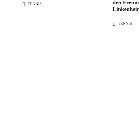
den Freun
TENNIS
Linkenhei
TENNIS
Wir bed