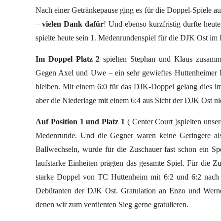
Nach einer Getränkepause ging es für die Doppel-Spiele auf
–
vielen Dank dafür
! Und ebenso kurzfristig durfte heut
spielte heute sein 1. Medenrundenspiel für die DJK Ost i
Im Doppel Platz 2
spielten Stephan und Klaus zusammen
Gegen Axel und Uwe – ein sehr gewieftes Huttenheimer D
bleiben. Mit einem 6:0 für das DJK-Doppel gelang dies im
aber die Niederlage mit einem 6:4 aus Sicht der DJK Ost ni
Auf Position 1 und Platz 1
( Center Court )spielten unse
Medenrunde. Und die Gegner waren keine Geringere als
Ballwechseln, wurde für die Zuschauer fast schon ein Spe
laufstarke Einheiten prägten das gesamte Spiel. Für die 
starke Doppel von TC Huttenheim mit 6:2 und 6:2 nach c
Debütanten der DJK Ost. Gratulation an Enzo und Werne
denen wir zum verdienten Sieg gerne gratulieren.