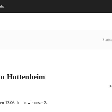
uhe
Willkommen
Verein
Startse
 in Huttenheim
TE
n 13.06. hatten wir unser 2.