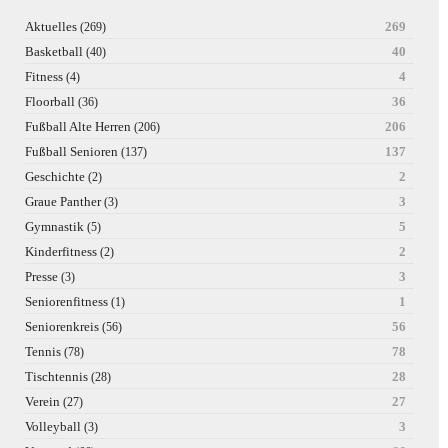
Aktuelles
269
(269)
Basketball
40
(40)
Fitness
4
(4)
Floorball
36
(36)
Fußball Alte Herren
206
(206)
Fußball Senioren
137
(137)
Geschichte
2
(2)
Graue Panther
3
(3)
Gymnastik
5
(5)
Kinderfitness
2
(2)
Presse
3
(3)
Seniorenfitness
1
(1)
Seniorenkreis
56
(56)
Tennis
78
(78)
Tischtennis
28
(28)
Verein
27
(27)
Volleyball
3
(3)