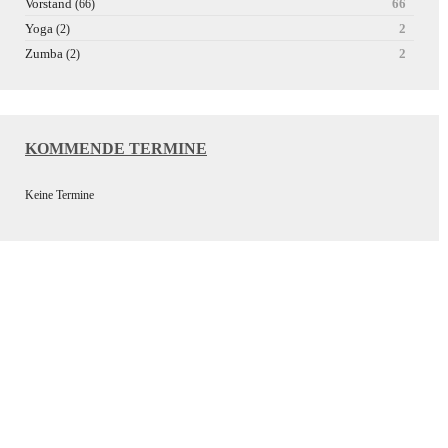
Vorstand
66
(66)
Yoga
2
(2)
Zumba
2
(2)
KOMMENDE TERMINE
Keine Termine
Wir bedanken uns bei unseren
Sponsoren für die Unterstützung
der Vereinsarbeit