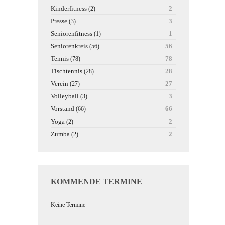
Kinderfitness
2
(2)
Presse
3
(3)
Seniorenfitness
1
(1)
Seniorenkreis
56
(56)
Tennis
78
(78)
Tischtennis
28
(28)
Verein
27
(27)
Volleyball
3
(3)
Vorstand
66
(66)
Yoga
2
(2)
Zumba
2
(2)
KOMMENDE TERMINE
Keine Termine