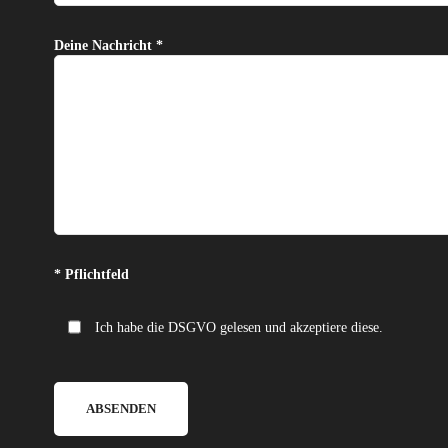
Deine Nachricht *
Bitte lasse dieses Feld leer.
* Pflichtfeld
Ich habe die DSGVO gelesen und akzeptiere diese.