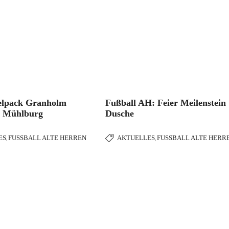
lpack Granholm
Fußball AH: Feier Meilenstein
 Mühlburg
Dusche
ES
FUSSBALL ALTE HERREN
AKTUELLES
FUSSBALL ALTE HERRE
,
,