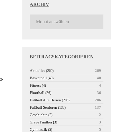
ARCHIV
BEITRAGSKATEGORIEREN
Aktuelles
269
(269)
Basketball
40
(40)
N
Fitness
4
(4)
Floorball
36
(36)
Fußball Alte Herren
206
(206)
Fußball Senioren
137
(137)
Geschichte
2
(2)
Graue Panther
3
(3)
Gymnastik
5
(5)