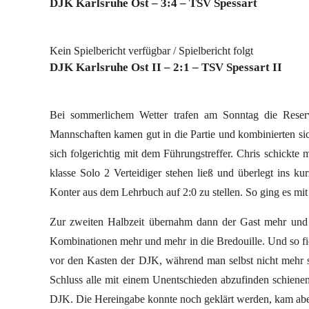
DJK Karlsruhe Ost – 3:4 – TSV Spessart
Kein Spielbericht verfügbar / Spielbericht folgt
DJK Karlsruhe Ost II – 2:1 – TSV Spessart II
Bei sommerlichem Wetter trafen am Sonntag die Reser
Mannschaften kamen gut in die Partie und kombinierten sich
sich folgerichtig mit dem Führungstreffer. Chris schickte
klasse Solo 2 Verteidiger stehen ließ und überlegt ins k
Konter aus dem Lehrbuch auf 2:0 zu stellen. So ging es mit
Zur zweiten Halbzeit übernahm dann der Gast mehr und
Kombinationen mehr und mehr in die Bredouille. Und so fie
vor den Kasten der DJK, während man selbst nicht mehr so
Schluss alle mit einem Unentschieden abzufinden schienen
DJK. Die Hereingabe konnte noch geklärt werden, kam abe