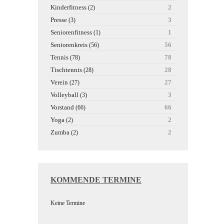
Kinderfitness
2
(2)
Presse
3
(3)
Seniorenfitness
1
(1)
Seniorenkreis
56
(56)
Tennis
78
(78)
Tischtennis
28
(28)
Verein
27
(27)
Volleyball
3
(3)
Vorstand
66
(66)
Yoga
2
(2)
Zumba
2
(2)
KOMMENDE TERMINE
Keine Termine