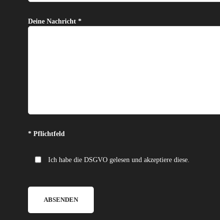
Deine Nachricht *
Bitte lasse dieses Feld leer.
* Pflichtfeld
Ich habe die DSGVO gelesen und akzeptiere diese.