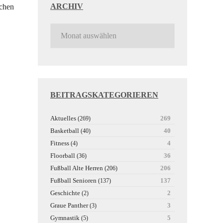
ARCHIV
chen
BEITRAGSKATEGORIEREN
Aktuelles
269
(269)
Basketball
40
(40)
Fitness
4
(4)
Floorball
36
(36)
Fußball Alte Herren
206
(206)
Fußball Senioren
137
(137)
Geschichte
2
(2)
Graue Panther
3
(3)
Gymnastik
5
(5)