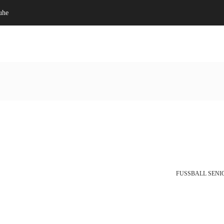
uhe
Willkommen
Verein
FUSSBALL SENIO