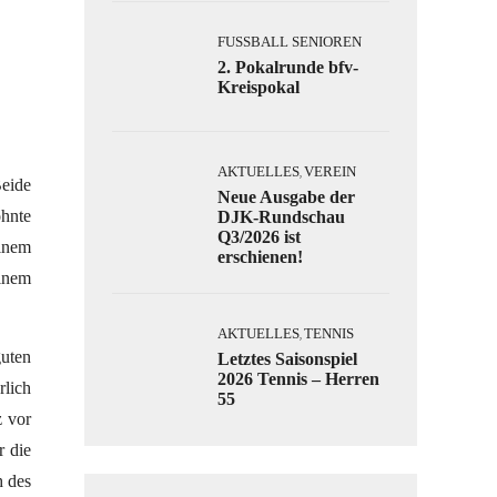
FUSSBALL SENIOREN
2. Pokalrunde bfv-
Kreispokal
AKTUELLES
VEREIN
,
eide
Neue Ausgabe der
ohnte
DJK-Rundschau
Q3/2026 ist
einem
erschienen!
einem
AKTUELLES
TENNIS
,
uten
Letztes Saisonspiel
2026 Tennis – Herren
rlich
55
z vor
r die
h des