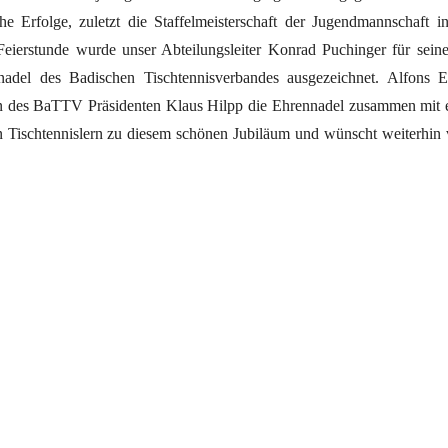
he Erfolge, zuletzt die Staffelmeisterschaft der Jugendmannschaft i
Feierstunde wurde unser Abteilungsleiter Konrad Puchinger für sein
adel des Badischen Tischtennisverbandes ausgezeichnet. Alfons Eb
men des BaTTV Präsidenten Klaus Hilpp die Ehrennadel zusammen mit 
en Tischtennislern zu diesem schönen Jubiläum und wünscht weiterhin 