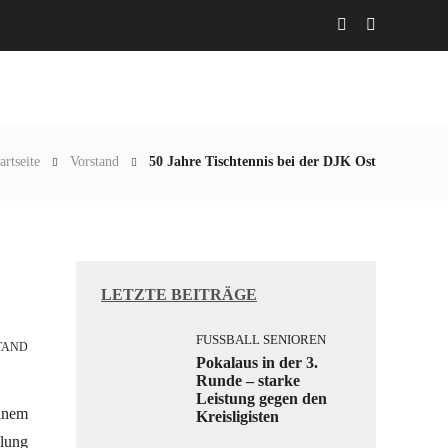
Abteilungen
Aktuelles
Gaststätte
artseite
Vorstand
50 Jahre Tischtennis bei der DJK Ost
LETZTE BEITRÄGE
FUSSBALL SENIOREN
TAND
Pokalaus in der 3.
Runde – starke
Leistung gegen den
einem
Kreisligisten
ilung