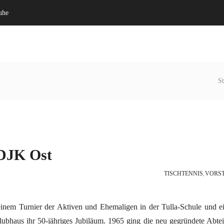
uhe
Willkommen
Verein
St
 DJK Ost
TISCHTENNIS
VORS
,
einem Turnier der Aktiven und Ehemaligen in der Tulla-Schule und 
bhaus ihr 50-jähriges Jubiläum. 1965 ging die neu gegründete Abte