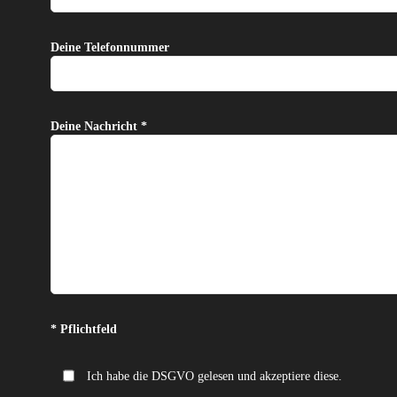
Deine Telefonnummer
Deine Nachricht *
Bitte lasse dieses Feld leer.
* Pflichtfeld
Ich habe die DSGVO gelesen und akzeptiere diese.