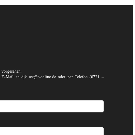
n vorgesehen.
er E-Mail an
djk_ost@t-online.de
oder per Telefon (0721 –