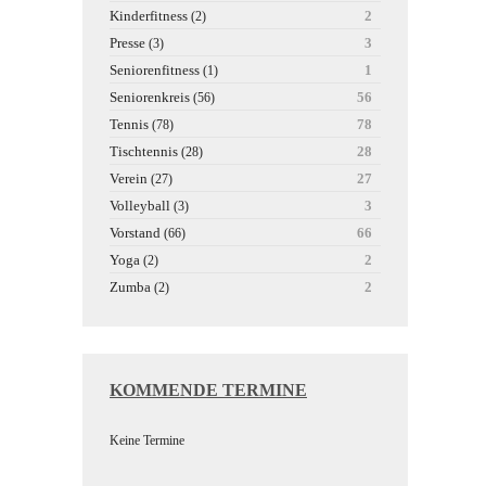
Kinderfitness
2
(2)
Presse
3
(3)
Seniorenfitness
1
(1)
Seniorenkreis
56
(56)
Tennis
78
(78)
Tischtennis
28
(28)
Verein
27
(27)
Volleyball
3
(3)
Vorstand
66
(66)
Yoga
2
(2)
Zumba
2
(2)
KOMMENDE TERMINE
Keine Termine