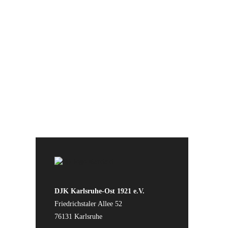
Wir bedanken uns bei unseren
Sponsoren für die Unterstützung
der Vereinsarbeit
DJK Karlsruhe-Ost 1921 e.V.
Friedrichstaler Allee 52
76131 Karlsruhe