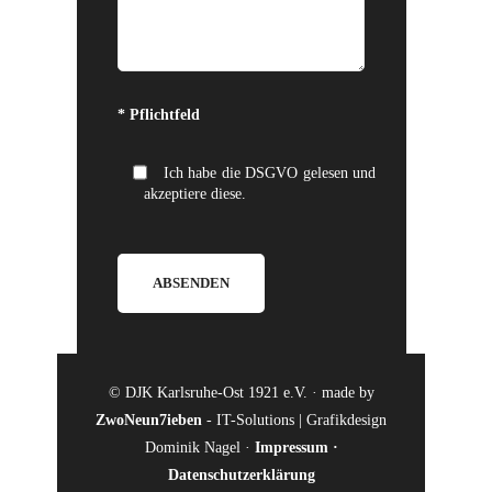
Bitte lasse dieses Feld leer.
* Pflichtfeld
Ich habe die DSGVO gelesen und
akzeptiere diese.
© DJK Karlsruhe-Ost 1921 e.V. · made by
ZwoNeun7ieben
- IT-Solutions | Grafikdesign
Dominik Nagel ·
Impressum
·
Datenschutzerklärung