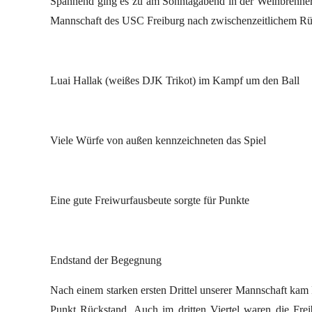
Spannend ging es zu am Sonntagabend in der Weinbrennerh
Mannschaft des USC Freiburg nach zwischenzeitlichem Rüc
Luai Hallak (weißes DJK Trikot) im Kampf um den Ball
Viele Würfe von außen kennzeichneten das Spiel
Eine gute Freiwurfausbeute sorgte für Punkte
Endstand der Begegnung
Nach einem starken ersten Drittel unserer Mannschaft kam F
Punkt Rückstand. Auch im dritten Viertel waren die Fre