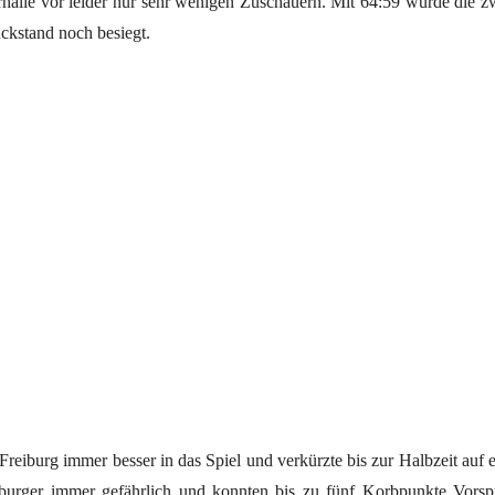
alle vor leider nur sehr wenigen Zuschauern. Mit 64:59 wurde die z
kstand noch besiegt.
reiburg immer besser in das Spiel und verkürzte bis zur Halbzeit auf 
iburger immer gefährlich und konnten bis zu fünf Korbpunkte Vors