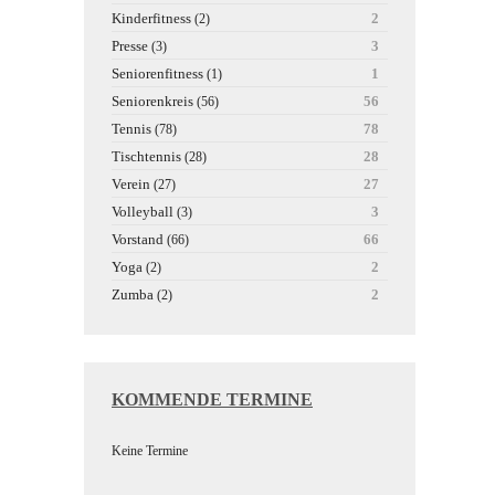
Kinderfitness
2
(2)
Presse
3
(3)
Seniorenfitness
1
(1)
Seniorenkreis
56
(56)
Tennis
78
(78)
Tischtennis
28
(28)
Verein
27
(27)
Volleyball
3
(3)
Vorstand
66
(66)
Yoga
2
(2)
Zumba
2
(2)
KOMMENDE TERMINE
Keine Termine