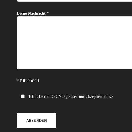
Deine Nachricht *
Bitte lasse dieses Feld leer.
* Pflichtfeld
Ich habe die DSGVO gelesen und akzeptiere diese.