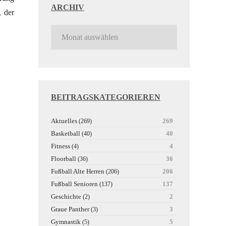
ARCHIV
, der
BEITRAGSKATEGORIEREN
Aktuelles
269
(269)
Basketball
40
(40)
Fitness
4
(4)
Floorball
36
(36)
Fußball Alte Herren
206
(206)
Fußball Senioren
137
(137)
Geschichte
2
(2)
Graue Panther
3
(3)
Gymnastik
5
(5)