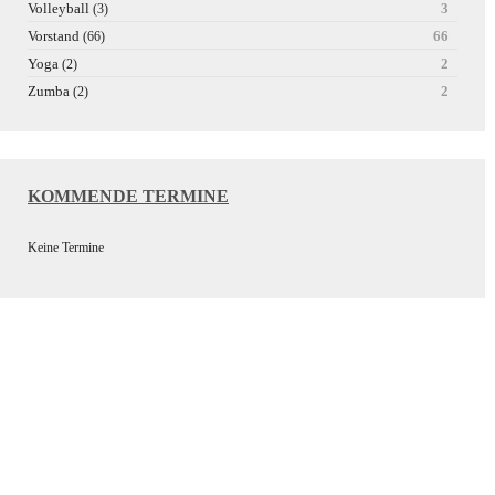
Volleyball
3
(3)
Vorstand
66
(66)
Yoga
2
(2)
Zumba
2
(2)
KOMMENDE TERMINE
Keine Termine
Wir bedanken uns bei unseren
Sponsoren für die Unterstützung
der Vereinsarbeit