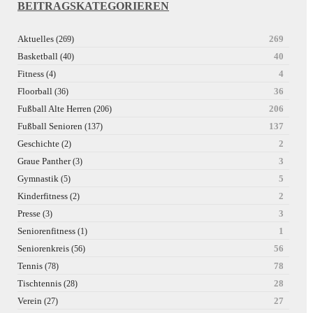
BEITRAGSKATEGORIEREN
Aktuelles
269
(269)
Basketball
40
(40)
Fitness
4
(4)
Floorball
36
(36)
Fußball Alte Herren
206
(206)
Fußball Senioren
137
(137)
Geschichte
2
(2)
Graue Panther
3
(3)
Gymnastik
5
(5)
Kinderfitness
2
(2)
Presse
3
(3)
Seniorenfitness
1
(1)
Seniorenkreis
56
(56)
Tennis
78
(78)
Tischtennis
28
(28)
Verein
27
(27)