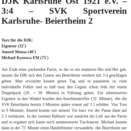
DJK Karlsruhe Ost 1921 e.V.
–
3:4 –
SVK Sportverein
Karlsruhe- Beiertheim
2
Tore für die DJK:
Eigentor (32′)
Ameed Mousa (40′)
Michael Kyesswa EM (75′)
Am Ende einer packenden Partie, in der es ein munteres Hin und Her gab,
musste die DJK sich den Gästen aus Beiertheim verdient mit 3:4 geschlagen
geben. Man erwischte keinen guten Tag und es passierten zu viele
individuelle Fehler und so ließ man den Gegner schon früh mit einem
Doppelpack (26. + 30. Minute) in Führung gehen. Ein sehenswertes
Eigentor in den Winkel brachte den Anschlusstreffer (32. Minute), ehe die
SVK Beiertheim bereits 3 Minuten später erneut auf 3:1 erhöhte. Vier Tore
in 9 Minuten. Ameed konnte mit seinem Tor kurz vor der Pause dann auf
2:3 verkürzen. In der zweiten Halbzeit war zunächst die Luft aus der Partie
und es ergaben sich kaum noch nennenswerte Torchancen. Michael konnte
dann in der 75′ Minute einen Handelfmeter verwandeln, ehe Beiertheim nur