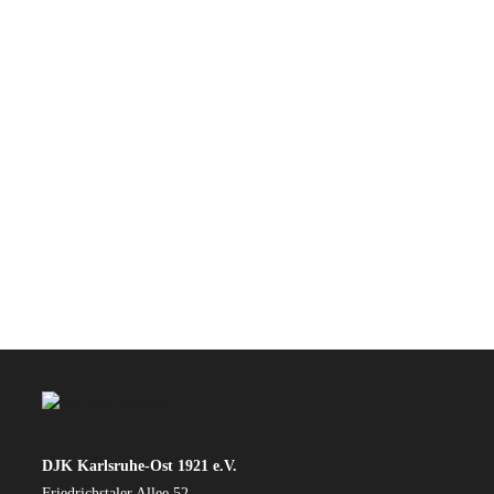
Wir bedanken uns bei unseren Sponsoren für die
Unterstützung der Vereinsarbeit
DJK Karlsruhe-Ost 1921 e.V.
Friedrichstaler Allee 52