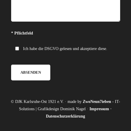
Bitte lasse dieses Feld leer.
* Pflichtfeld
Ich habe die DSGVO gelesen und akzeptiere diese.
© DJK Karlsruhe-Ost 1921 e.V. · made by
ZwoNeun7ieben
- IT-
Solutions | Grafikdesign Dominik Nagel ·
Impressum
·
Datenschutzerklärung