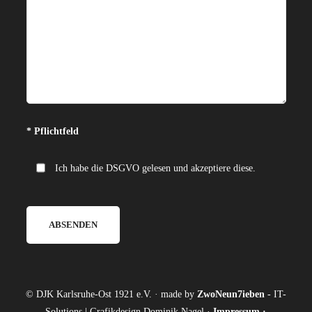
Bitte lasse dieses Feld leer.
* Pflichtfeld
Ich habe die DSGVO gelesen und akzeptiere diese.
© DJK Karlsruhe-Ost 1921 e.V. · made by
ZwoNeun7ieben
- IT-
Solutions | Grafikdesign Dominik Nagel ·
Impressum
·