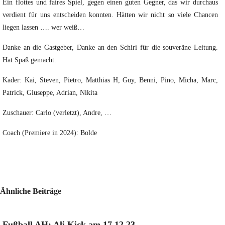
Ein flottes und faires Spiel, gegen einen guten Gegner, das wir durchaus
verdient für uns entscheiden konnten. Hätten wir nicht so viele Chancen
liegen lassen …. wer weiß…
Danke an die Gastgeber, Danke an den Schiri für die souveräne Leitung.
Hat Spaß gemacht.
Kader: Kai, Steven, Pietro, Matthias H, Guy, Benni, Pino, Micha, Marc,
Patrick, Giuseppe, Adrian, Nikita
Zuschauer: Carlo (verletzt), Andre, …
Coach (Premiere in 2024): Bolde
Ähnliche Beiträge
Fußball AH: Ali Kick am 17.12.23