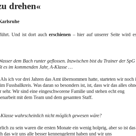
zu drehen«
Karlsruhe
ührt. Und ist dort auch
erschienen
– hier auf unserer Seite wird e
el Wasser dem Bach runter geflossen. Inzwischen bist du Trainer der SpG
ßt es im kommenden Jahr, A-Klasse …
. Als ich vor drei Jahren das Amt übernommen hatte, starteten wir noch 
m Fussballkreis. Was daran so besonders ist, ist, dass wir das alles ohn
r sehr. Wir sind eine eingeschworene Familie und stehen echt eng
enarbeit mit dem Team und dem gesamten Staff.
A-Klasse wahrscheinlich nicht möglich gewesen wäre?
ich zu sein waren die ersten Monate ein wenig holprig, aber so ist das
 das wir uns alle besser kennengelernt haben und wir uns