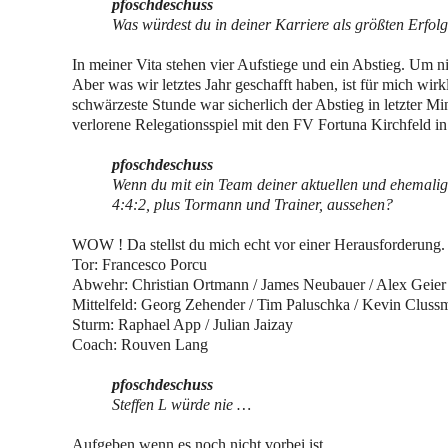
pfoschdeschuss
Was würdest du in deiner Karriere als größten Erfo
In meiner Vita stehen vier Aufstiege und ein Abstieg. Um ni
Aber was wir letztes Jahr geschafft haben, ist für mich wir
schwärzeste Stunde war sicherlich der Abstieg in letzter 
verlorene Relegationsspiel mit den FV Fortuna Kirchfeld i
pfoschdeschuss
Wenn du mit ein Team deiner aktuellen und ehemalige
4:4:2, plus Tormann und Trainer, aussehen?
WOW ! Da stellst du mich echt vor einer Herausforderung.
Tor: Francesco Porcu
Abwehr: Christian Ortmann / James Neubauer / Alex Geier
Mittelfeld: Georg Zehender / Tim Paluschka / Kevin Clus
Sturm: Raphael App / Julian Jaizay
Coach: Rouven Lang
pfoschdeschuss
Steffen L würde nie …
Aufgeben wenn es noch nicht vorbei ist