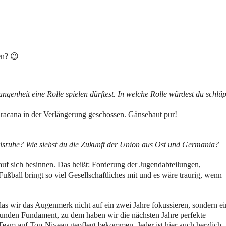
en? 😉
ngenheit eine Rolle spielen dürftest. In welche Rolle würdest du schlü
aracana in der Verlängerung geschossen. Gänsehaut pur
!
arlsruhe? Wie siehst du die Zukunft der Union aus Ost und Germania?
uf sich besinnen. Das heißt: Forderung der Jugendabteilungen,
ußball bringt so viel Gesellschaftliches mit und es wäre traurig, wenn
t das wir das Augenmerk nicht auf ein zwei Jahre fokussieren, sondern e
esunden Fundament, zu dem haben wir die nächsten Jahre perfekte
Team auf Top-Niveau gepflegt bekommen. Jeder ist hier auch herzlich