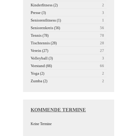
Kinderfitness
2
(2)
Presse
3
(3)
Seniorenfitness
1
(1)
Seniorenkreis
56
(56)
Tennis
78
(78)
Tischtennis
28
(28)
Verein
27
(27)
Volleyball
3
(3)
Vorstand
66
(66)
Yoga
2
(2)
Zumba
2
(2)
KOMMENDE TERMINE
Keine Termine