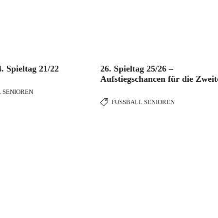
. Spieltag 21/22
26. Spieltag 25/26 –
Aufstiegschancen für die Zweit
 SENIOREN
FUSSBALL SENIOREN
anken uns bei unseren Sponsoren für die Unterstützung der Verei