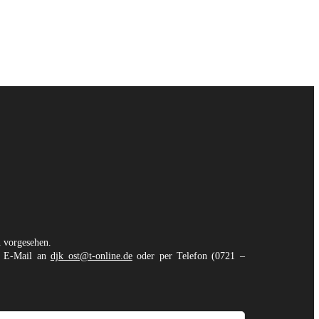
n vorgesehen.
er E-Mail an
djk_ost@t-online.de
oder per Telefon (0721 –