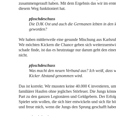
zusammengerauft haben. Mit dem Ergebnis das wir im ersten
diesem Weg funktioniert hat.
pfoschdeschuss
Die DJK Ost und auch die Germanen lebten in den le
geworden?
Wir haben mittlerweile eine gesunde Mischung aus Karlsruh
Wir möchten Kickern die Chance geben sich weiterzuentwick
schade finde, ist das es heutzutage nur darum geht den ein
nicht.
pfoschdeschuss
Was macht den neuen Verbund aus? Ich weiß, dass 
Kicker Abstand genommen wird.
Das ist korrekt. Wir mussten keine 40.000 € investieren, u
familiärer Haufen ohne jegliches Störfeuer. Die Jungs könne
Part zu den ganzen Legionären und Geldgebern. Der Erfolg sp
Spieler sein wollen, die sich hier entwickeln und sich für
und freue mich, wenn die Jungs den Sprung geschafft haben.