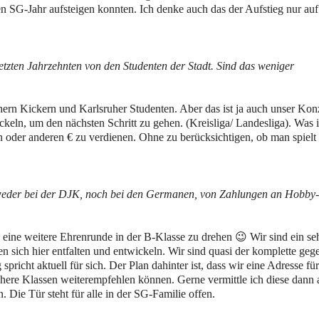
 SG-Jahr aufsteigen konnten. Ich denke auch das der Aufstieg nur auf
tzten Jahrzehnten von den Studenten der Stadt. Sind das weniger
ern Kickern und Karlsruher Studenten. Aber das ist ja auch unser Kon
eln, um den nächsten Schritt zu gehen. (Kreisliga/ Landesliga). Was 
en oder anderen € zu verdienen. Ohne zu berücksichtigen, ob man spielt
weder bei der DJK, noch bei den Germanen, von Zahlungen an Hobby-
m eine weitere Ehrenrunde in der B-Klasse zu drehen 😉 Wir sind ein se
n sich hier entfalten und entwickeln. Wir sind quasi der komplette geg
richt aktuell für sich. Der Plan dahinter ist, dass wir eine Adresse für
 höhere Klassen weiterempfehlen können. Gerne vermittle ich diese dann
 Die Tür steht für alle in der SG-Familie offen.