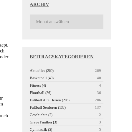
ARCHIV
zept.
ich
 oder
BEITRAGSKATEGORIEREN
Aktuelles
269
(269)
Basketball
40
(40)
Fitness
4
(4)
Floorball
36
(36)
hr
Fußball Alte Herren
206
(206)
en
Fußball Senioren
137
(137)
Geschichte
2
(2)
 auch
Graue Panther
3
(3)
Gymnastik
5
(5)