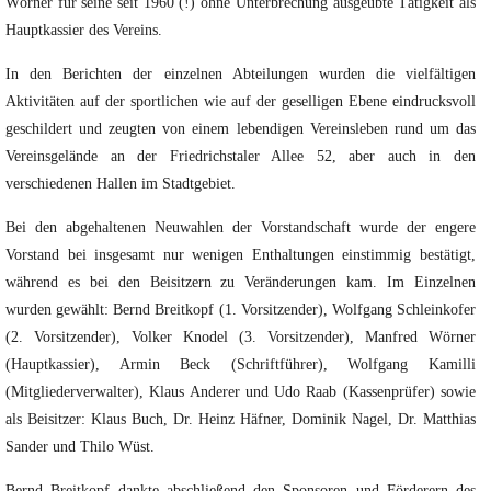
Wörner für seine seit 1960 (!) ohne Unterbrechung ausgeübte Tätigkeit als
Hauptkassier des Vereins.
In den Berichten der einzelnen Abteilungen wurden die vielfältigen
Aktivitäten auf der sportlichen wie auf der geselligen Ebene eindrucksvoll
geschildert und zeugten von einem lebendigen Vereinsleben rund um das
Vereinsgelände an der Friedrichstaler Allee 52, aber auch in den
verschiedenen Hallen im Stadtgebiet.
Bei den abgehaltenen Neuwahlen der Vorstandschaft wurde der engere
Vorstand bei insgesamt nur wenigen Enthaltungen einstimmig bestätigt,
während es bei den Beisitzern zu Veränderungen kam. Im Einzelnen
wurden gewählt: Bernd Breitkopf (1. Vorsitzender), Wolfgang Schleinkofer
(2. Vorsitzender), Volker Knodel (3. Vorsitzender), Manfred Wörner
(Hauptkassier), Armin Beck (Schriftführer), Wolfgang Kamilli
(Mitgliederverwalter), Klaus Anderer und Udo Raab (Kassenprüfer) sowie
als Beisitzer: Klaus Buch, Dr. Heinz Häfner, Dominik Nagel, Dr. Matthias
Sander und Thilo Wüst.
Bernd Breitkopf dankte abschließend den Sponsoren und Förderern des