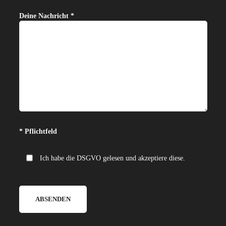
Deine Nachricht *
Bitte lasse dieses Feld leer.
* Pflichtfeld
Ich habe die DSGVO gelesen und akzeptiere diese.