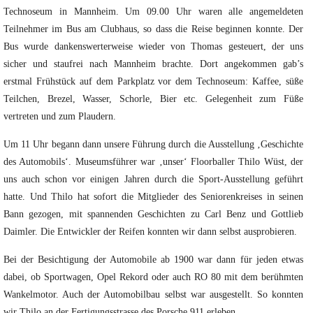
Technoseum in Mannheim. Um 09.00 Uhr waren alle angemeldeten
Teilnehmer im Bus am Clubhaus, so dass die Reise beginnen konnte. Der
Bus wurde dankenswerterweise wieder von Thomas gesteuert, der uns
sicher und staufrei nach Mannheim brachte. Dort angekommen gab’s
erstmal Frühstück auf dem Parkplatz vor dem Technoseum: Kaffee, süße
Teilchen, Brezel, Wasser, Schorle, Bier etc. Gelegenheit zum Füße
vertreten und zum Plaudern.
Um 11 Uhr begann dann unsere Führung durch die Ausstellung ‚Geschichte
des Automobils‘. Museumsführer war ‚unser‘ Floorballer Thilo Wüst, der
uns auch schon vor einigen Jahren durch die Sport-Ausstellung geführt
hatte. Und Thilo hat sofort die Mitglieder des Seniorenkreises in seinen
Bann gezogen, mit spannenden Geschichten zu Carl Benz und Gottlieb
Daimler. Die Entwickler der Reifen konnten wir dann selbst ausprobieren.
Bei der Besichtigung der Automobile ab 1900 war dann für jeden etwas
dabei, ob Sportwagen, Opel Rekord oder auch RO 80 mit dem berühmten
Wankelmotor. Auch der Automobilbau selbst war ausgestellt. So konnten
wir Thilo an der Fertigungsstrasse des Porsche 911 erleben.