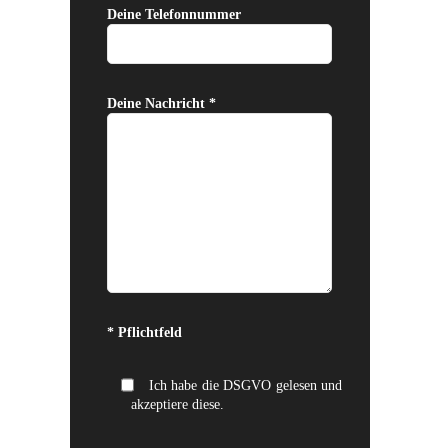
Deine Telefonnummer
Deine Nachricht *
Bitte lasse dieses Feld leer.
* Pflichtfeld
Ich habe die DSGVO gelesen und
akzeptiere diese.