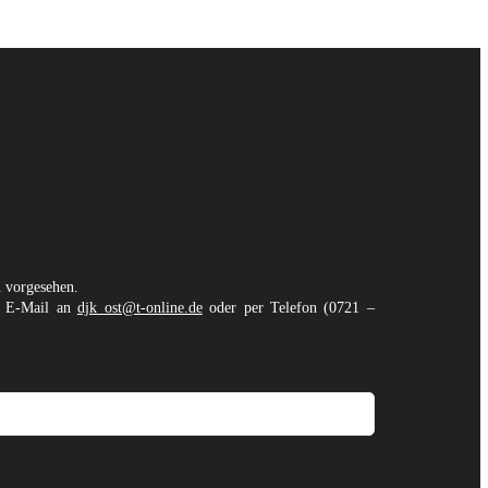
n vorgesehen.
er E-Mail an
djk_ost@t-online.de
oder per Telefon (0721 –