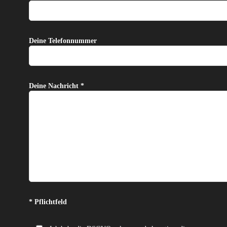
Deine Telefonnummer
Deine Nachricht *
Bitte lasse dieses Feld leer.
* Pflichtfeld