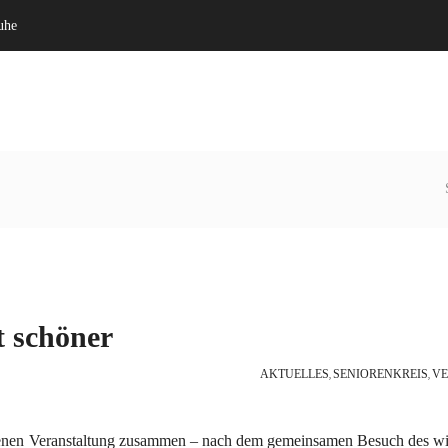
uhe
Willkommen
Verein
t schöner
AKTUELLES
SENIORENKREIS
VE
,
,
igenen Veranstaltung zusammen – nach dem gemeinsamen Besuch des w