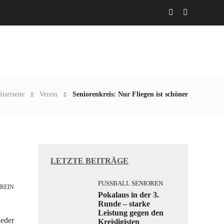
Abteilungen
Aktuelles
Gaststätte
Startseite
Verein
Seniorenkreis: Nur Fliegen ist schöner
LETZTE BEITRÄGE
FUSSBALL SENIOREN
REIN
Pokalaus in der 3.
Runde – starke
Leistung gegen den
ieder
Kreisligisten