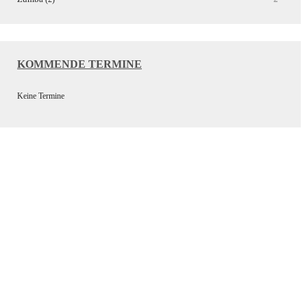
KOMMENDE TERMINE
Keine Termine
Wir bedanken uns bei unseren
Sponsoren für die Unterstützung
der Vereinsarbeit