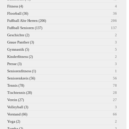
Fitness
4
(4)
Floorball
36
(36)
Fußball Alte Herren
206
(206)
Fußball Senioren
137
(137)
Geschichte
2
(2)
Graue Panther
3
(3)
Gymnastik
5
(5)
Kinderfitness
2
(2)
Presse
3
(3)
Seniorenfitness
1
(1)
Seniorenkreis
56
(56)
Tennis
78
(78)
Tischtennis
28
(28)
Verein
27
(27)
Volleyball
3
(3)
Vorstand
66
(66)
Yoga
2
(2)
Zumba
2
(2)