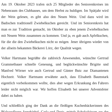
Am 19. Oktober 2023 trafen sich 25 Mitglieder des Seniorenkreises im
Nebenraum des Clubhauses, um dem Herbst zu huldigen. Im Spätjahr wird
der Wein gelesen, es gibt also den Neuen Wein. Und dazu wird im
Badischen traditionell Zwiebelkuchen gereicht. Und im Seniorenkreis hat
man es zur Tradition gemacht, im Oktober zu eben jenem Zwiebelkuchen
mit Neuem Wein zusammen zu kommen. Und ja, es gab auch Apfelkuchen,
für die die den Zwiebelkuchen nicht so mögen. Jener übrigens wieder von
der allseits bekannten Bäckerei Lörz, der Qualität wegen.
Volker Hartmann begrüßte die zahlreich Anwesenden, wünschte Gertrud
Grammetbauer schnelle Genesung, und beglückwünschte Brigitte und
Manfred Wörner wie auch Gertrud und Günter Butz zur Diamantenen
Hochzeit. Volker Hartmann erwähnte auch, dass Elisabeth Baumstark
eigentlich vorbeikommen wollte, dies aber wegen Erkrankung des Fahrers
leider nicht möglich war. Wir hoffen Elisabeth bei unserer Adventsfeier
dabei zu haben.
Und schließlich ging der Dank an die fleißigen Kuchenbäckerinnen des
Pfalzausfluges Annebärbel, Carla und Doris, mittels Schokoküssen aus der