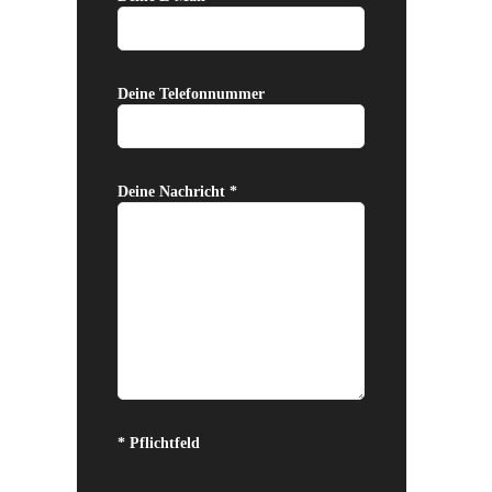
Deine Telefonnummer
Deine Nachricht *
Bitte lasse dieses Feld leer.
* Pflichtfeld