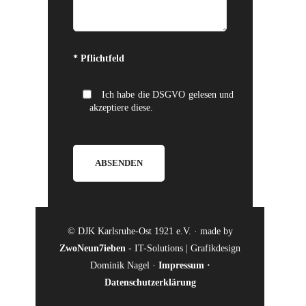
Bitte lasse dieses Feld leer.
* Pflichtfeld
Ich habe die DSGVO gelesen und
akzeptiere diese.
© DJK Karlsruhe-Ost 1921 e.V. · made by
ZwoNeun7ieben
- IT-Solutions | Grafikdesign
Dominik Nagel ·
Impressum
·
Datenschutzerklärung