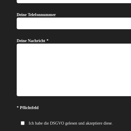
Deine Telefonnummer
Deine Nachricht *
Bitte lasse dieses Feld leer.
* Pflichtfeld
Ich habe die DSGVO gelesen und akzeptiere diese.