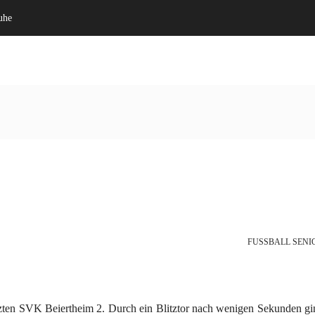
uhe
Willkommen
Verein
FUSSBALL SENIO
tzten SVK Beiertheim 2. Durch ein Blitztor nach wenigen Sekunden g