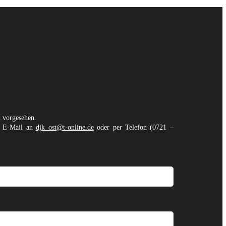
n vorgesehen.
er E-Mail an
djk_ost@t-online.de
oder per Telefon (0721 –