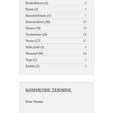
Kinderfitness
2
(2)
Presse
3
(3)
Seniorenfitness
1
(1)
Seniorenkreis
56
(56)
Tennis
78
(78)
Tischtennis
28
(28)
Verein
27
(27)
Volleyball
3
(3)
Vorstand
66
(66)
Yoga
2
(2)
Zumba
2
(2)
KOMMENDE TERMINE
Keine Termine