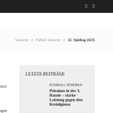
Abteilungen
Aktuelles
Gaststätte
Startseite
Fußball Senioren
22. Spieltag 24/25
LETZTE BEITRÄGE
FUSSBALL SENIOREN
REN
Pokalaus in der 3.
Runde – starke
Leistung gegen den
Kreisligisten
ingen