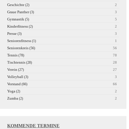
Geschichte
2
(2)
Graue Panther
3
(3)
Gymnastik
5
(5)
Kinderfitness
2
(2)
Presse
3
(3)
Seniorenfitness
1
(1)
Seniorenkreis
56
(56)
Tennis
78
(78)
Tischtennis
28
(28)
Verein
27
(27)
Volleyball
3
(3)
Vorstand
66
(66)
Yoga
2
(2)
Zumba
2
(2)
KOMMENDE TERMINE