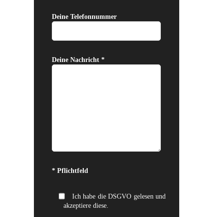
Deine Telefonnummer
Deine Nachricht *
Bitte lasse dieses Feld leer.
* Pflichtfeld
Ich habe die DSGVO gelesen und
akzeptiere diese.