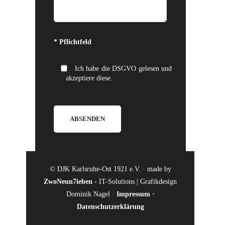
Bitte lasse dieses Feld leer.
* Pflichtfeld
Ich habe die DSGVO gelesen und
akzeptiere diese.
© DJK Karlsruhe-Ost 1921 e.V. · made by
ZwoNeun7ieben
- IT-Solutions | Grafikdesign
Dominik Nagel ·
Impressum
·
Datenschutzerklärung