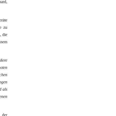
ard,
eräte
e zu
, die
inem
ößere
boten
schen
ungen
d als
genen
 der