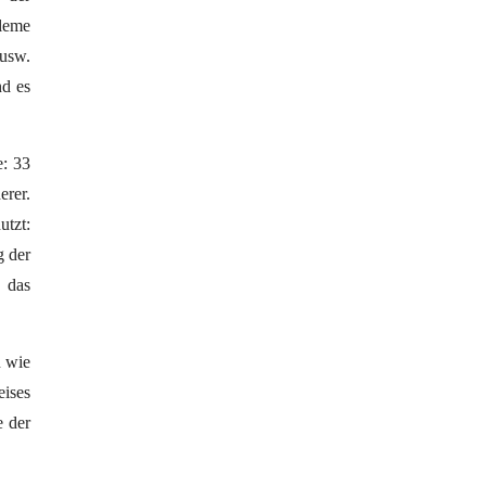
leme
 usw.
nd es
e: 33
erer.
utzt:
g der
, das
n wie
ises
e der