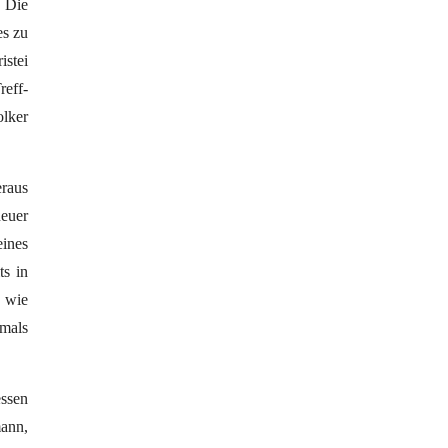
 Die
es zu
istei
reff-
lker
eraus
neuer
eines
ts in
o wie
mals
essen
mann,