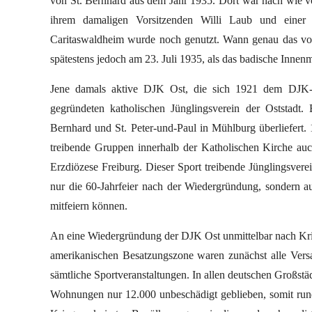
von St. Bernhard aus dem Jahr 1935. Dort war nach wie v
ihrem damaligen Vorsitzenden Willi Laub und einer 
Caritaswaldheim wurde noch genutzt. Wann genau das vor
spätestens jedoch am 23. Juli 1935, als das badische Inne
Jene damals aktive DJK Ost, die sich 1921 dem DJK-R
gegründeten katholischen Jünglingsverein der Oststadt.
Bernhard und St. Peter-und-Paul in Mühlburg überliefert. 1
treibende Gruppen innerhalb der Katholischen Kirche auc
Erzdiözese Freiburg. Dieser Sport treibende Jünglingsver
nur die 60-Jahrfeier nach der Wiedergründung, sondern au
mitfeiern können.
An eine Wiedergründung der DJK Ost unmittelbar nach Kri
amerikanischen Besatzungszone waren zunächst alle Vers
sämtliche Sportveranstaltungen. In allen deutschen Großstä
Wohnungen nur 12.000 unbeschädigt geblieben, somit rund 