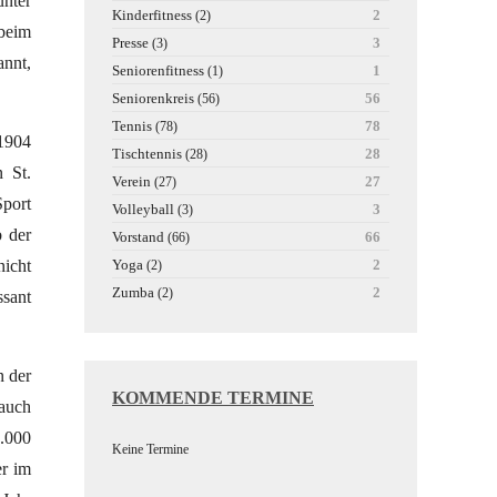
unter
Kinderfitness
2
(2)
beim
Presse
3
(3)
annt,
Seniorenfitness
1
(1)
Seniorenkreis
56
(56)
Tennis
78
(78)
1904
Tischtennis
28
(28)
n St.
Verein
27
(27)
Sport
Volleyball
3
(3)
b der
Vorstand
66
(66)
nicht
Yoga
2
(2)
Zumba
2
(2)
ssant
n der
KOMMENDE TERMINE
 auch
7.000
Keine Termine
er im