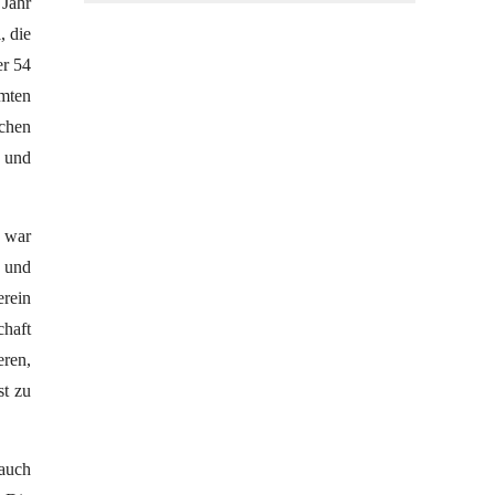
 Jahr
, die
er 54
mten
schen
s und
i war
- und
erein
haft
eren,
st zu
 auch