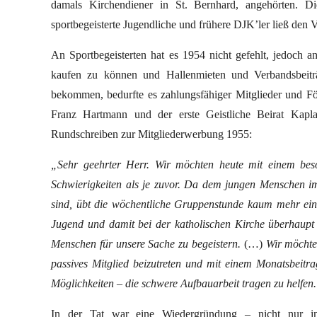
damals Kirchendiener in St. Bernhard, angehörten. D
sportbegeisterte Jugendliche und frühere DJK’ler ließ den 
An Sportbegeisterten hat es 1954 nicht gefehlt, jedoch a
kaufen zu können und Hallenmieten und Verbandsbeiträ
bekommen, bedurfte es zahlungsfähiger Mitglieder und För
Franz Hartmann und der erste Geistliche Beirat Kapl
Rundschreiben zur Mitgliederwerbung 1955:
„Sehr geehrter Herr. Wir möchten heute mit einem beso
Schwierigkeiten als je zuvor. Da dem jungen Menschen im 
sind, übt die wöchentliche Gruppenstunde kaum mehr eine
Jugend und damit bei der katholischen Kirche überhaupt 
Menschen für unsere Sache zu begeistern.
(…)
Wir möchte
passives Mitglied beizutreten und mit einem Monatsbeit
Möglichkeiten – die schwere Aufbauarbeit tragen zu helfen
In der Tat war eine Wiedergründung – nicht nur in