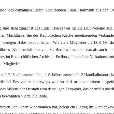
eiben des damaligen Ersten Vorsitzenden Franz Hartmann aus den 1
 und steht zunächst das Ende. Dieses war für die DJK-Vereine seit
ischen Machthaber die der Katholischen Kirche angehörenden Verbänd
rer wenigen Habe beraubt hatten. Wie viele Mitglieder die DJK Ost d
ührten Kirchenvisitation von St. Bernhard wurden damals auch all
es im Erzbischöflichen Archiv in Freiburg überlieferte Visitationsprot
e Mitglieder.
mit 2 Fußballmannschaften, 1 Schülermannschaft, 2 Handballmannsch
elle bei Festivitäten unterwegs war, so darf man von einem ausgefü
 des Milieus der Oststadt zum damaligen Zeitpunkt, das ebenfalls überli
en bewohnten Viertel die Rede.
bten Schikanen widerstanden hat, belegt ein Eintrag im Kirchenkal