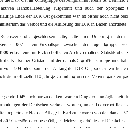
or die DJK Ost als Untergruppe des Jungmännervereins St. Bernhard 
aktiven Handballabteilung aufgeführt und auch der Sportplatz 
läufige Ende der DJK Ost gekommen war, ist bisher noch nicht bek
nministerium das Verbot und die Auflösung der DJK in Baden anordnete.
eichsverband angeschlossen hatte, hatte ihren Ursprung in dem 
 Bereits 1907 ist ein Fußballspiel zwischen den Jugendgruppen vo
909 erfasst eine im Erzbischöflichen Archiv erhaltene Statistik über 
h die Karlsruher Oststadt mit der damals 5-größten Gruppe innerhal
ein von 1904 bildet somit den Anfang der DJK Ost, so dass wir heute 
ch die inoffizielle 110-jährige Gründung unseres Vereins ganz en pa
egsende 1945 auch nur zu denken, war ein Ding der Unmöglichkeit. I
ammlungen der Deutschen verboten worden, unter das Verbot fielen
dten regierte die Not den Alltag: In Karlsruhe waren von den damals 5
80 % zerstört oder beschädigt. Gleichzeitig erhöhte die Rückkehr d