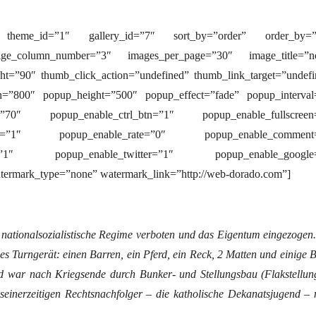
s” theme_id=”1″ gallery_id=”7″ sort_by=”order” order_by=”
ge_column_number=”3″ images_per_page=”30″ image_title=”n
=”90″ thumb_click_action=”undefined” thumb_link_target=”undefi
h=”800″ popup_height=”500″ popup_effect=”fade” popup_interval
ht=”70″ popup_enable_ctrl_btn=”1″ popup_enable_fullscreen
how=”1″ popup_enable_rate=”0″ popup_enable_comment
k=”1″ popup_enable_twitter=”1″ popup_enable_google
termark_type=”none” watermark_link=”http://web-dorado.com”]
nationalsozialistische Regime verboten und das Eigentum eingezogen
s Turngerät: einen Barren, ein Pferd, ein Reck, 2 Matten und einige B
 war nach Kriegsende durch Bunker- und Stellungsbau (Flakstellun
seinerzeitigen Rechtsnachfolger – die katholische Dekanatsjugend – 