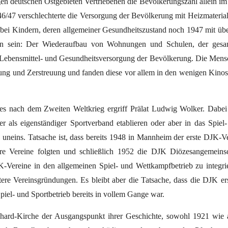
en deutschen Ostgebieten Vertriebenen die Bevölkerungszahl allein im
6/47 verschlechterte die Versorgung der Bevölkerung mit Heizmaterial
 bei Kindern, deren allgemeiner Gesundheitszustand noch 1947 mit üb
sten sein: Der Wiederaufbau von Wohnungen und Schulen, der gesa
er Lebensmittel- und Gesundheitsversorgung der Bevölkerung. Die Men
tung und Zerstreuung und fanden diese vor allem in den wenigen Kino
es nach dem Zweiten Weltkrieg ergriff Prälat Ludwig Wolker. Dabe
 als eigenständiger Sportverband etablieren oder aber in das Spiel
uneins. Tatsache ist, dass bereits 1948 in Mannheim der erste DJK-V
re Vereine folgten und schließlich 1952 die DJK Diözesangemeinsc
JK-Vereine in den allgemeinen Spiel- und Wettkampfbetrieb zu integri
itere Vereinsgründungen. Es bleibt aber die Tatsache, dass die DJK er
piel- und Sportbetrieb bereits in vollem Gange war.
nhard-Kirche der Ausgangspunkt ihrer Geschichte, sowohl 1921 wie