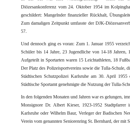
Diözesankonferenz vom 24. Oktober 1954 im Kolpinghau
geschildert: Mangelnder finanzieller Rückhalt, Übungsle
Zum damaligen Zeitpunkt umfasste der DJK-Diözesanverba
57.
Und dennoch ging es voran: Zum 1. Januar 1955 verzeichn
Schüler bis 14 Jahre, 23 Jugendliche von 14-18 Jahren, 
Aufgeteilt in Sportarten waren 15 Leichtathleten, 18 Fußb
Der Platz des Polizeisportvereins sowie die Tulla-Schule, di
Städtischen Schutzpolizei Karlsruhe am 30. April 1955
Städtische Sportamt genehmigte die Nutzung der Tulla-Schu
In den folgenden Monaten und Jahren war es gelungen, imm
Monsignore Dr. Albert Kieser, 1923-1952 Stadtpfarrer
Karlsruhe oder Wilhelm Baur, Verleger der Badischen Neu
Verein vom genannten Seniorenring St. Bernhard, der mit