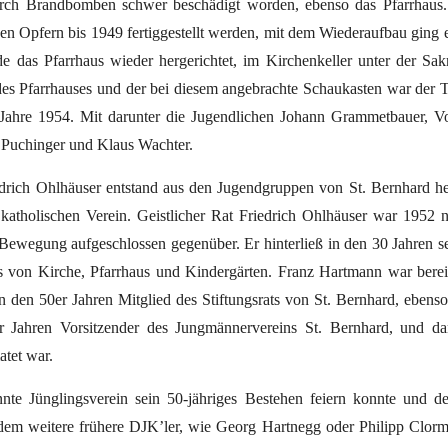
rch Brandbomben schwer beschädigt worden, ebenso das Pfarrhaus.
en Opfern bis 1949 fertiggestellt werden, mit dem Wiederaufbau ging 
das Pfarrhaus wieder hergerichtet, im Kirchenkeller unter der Sakr
es Pfarrhauses und der bei diesem angebrachte Schaukasten war der T
ahre 1954. Mit darunter die Jugendlichen Johann Grammetbauer, Vo
Puchinger und Klaus Wachter.
drich Ohlhäuser entstand aus den Jugendgruppen von St. Bernhard h
katholischen Verein. Geistlicher Rat Friedrich Ohlhäuser war 1952 
Bewegung aufgeschlossen gegenüber. Er hinterließ in den 30 Jahren s
s von Kirche, Pfarrhaus und Kindergärten. Franz Hartmann war berei
n den 50er Jahren Mitglied des Stiftungsrats von St. Bernhard, ebens
Jahren Vorsitzender des Jungmännervereins St. Bernhard, und da
atet war.
te Jünglingsverein sein 50-jähriges Bestehen feiern konnte und d
 dem weitere frühere DJK’ler, wie Georg Hartnegg oder Philipp Clor