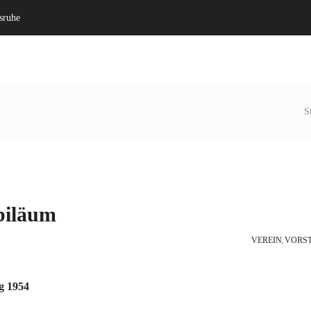
lsruhe
Willkommen
Verein
S
biläum
VEREIN
VORS
,
g 1954