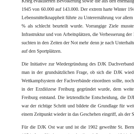
Krieg evakuierten Bevölkerung sowie die aus den ehemalig
1945 von 60.000 auf 143.000. Der extrem harte Winter 194
Lebensmittelknappheit führte zu Unterernährung vor allem
% als schlecht beurteilt wurde. Vorrangige Ziele mus
Infrastruktur und von Arbeitsplätzen, die Verbesserung d
suchten in den Zeiten der Not mehr denn je nach Unterhal
auf den Sportplätzen.
Die Initiative zur Wiedergründung des DJK Dachverband
man in der grundsätzlichen Frage, ob sich die DJK wieder
Wettkampfsystem der Fachverbände einordnen sollte, noch 
in der Erzdiözese Freiburg gegründet wurde, dem weite
Freiburg entstand. Die letztendliche Entscheidung, die D
war der richtige Schritt und bildete die Grundlage für we
einem Zeitpunkt wieder in das Geschehen eingriff, als der S
Für die DJK Ost war und ist die 1902 geweihte St. Ber