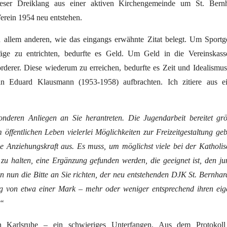
ieser Dreiklang aus einer aktiven Kirchengemeinde um St. Bernh
Verein 1954 neu entstehen.
n allem anderen, wie das eingangs erwähnte Zitat belegt. Um Sportg
ge zu entrichten, bedurfte es Geld. Um Geld in die Vereinskass
derer. Diese wiederum zu erreichen, bedurfte es Zeit und Idealismus
an Eduard Klausmann (1953-1958) aufbrachten. Ich zitiere aus e
nderen Anliegen an Sie herantreten. Die Jugendarbeit bereitet gr
öffentlichen Leben vielerlei Möglichkeiten zur Freizeitgestaltung ge
 Anziehungskraft aus. Es muss, um möglichst viele bei der Katholi
zu halten, eine Ergänzung gefunden werden, die geeignet ist, den j
n nun die Bitte an Sie richten, der neu entstehenden DJK St. Bernhar
rag von etwa einer Mark – mehr oder weniger entsprechend ihren ei
.“
 Karlsruhe – ein schwieriges Unterfangen. Aus dem Protokoll