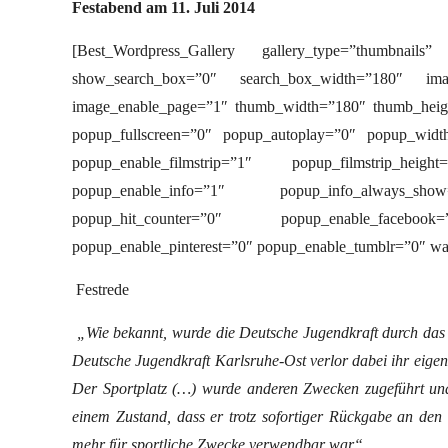
Festabend am 11. Juli 2014
[Best_Wordpress_Gallery gallery_type=”thumbnail
show_search_box=”0″ search_box_width=”180″ ima
image_enable_page=”1″ thumb_width=”180″ thumb_height
popup_fullscreen=”0″ popup_autoplay=”0″ popup_widt
popup_enable_filmstrip=”1″ popup_filmstrip_heig
popup_enable_info=”1″ popup_info_always_s
popup_hit_counter=”0″ popup_enable_faceboo
popup_enable_pinterest=”0″ popup_enable_tumblr=”0″ wa
Festrede
„Wie bekannt, wurde die Deutsche Jugendkraft durch das 
Deutsche Jugendkraft Karlsruhe-Ost verlor dabei ihr eigene
Der Sportplatz (…) wurde anderen Zwecken zugeführt und
einem Zustand, dass er trotz sofortiger Rückgabe an den 
mehr für sportliche Zwecke verwendbar war“.