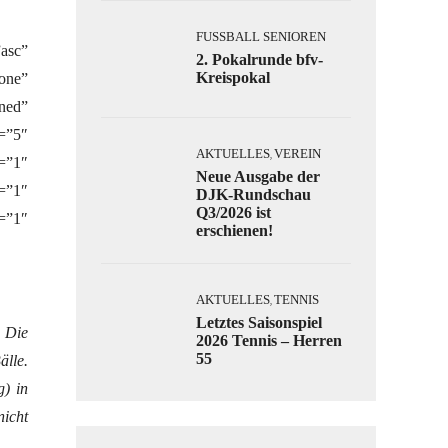
FUSSBALL SENIOREN
asc”
2. Pokalrunde bfv-
Kreispokal
one”
ned”
=”5″
AKTUELLES
VEREIN
,
=”1″
Neue Ausgabe der
=”1″
DJK-Rundschau
Q3/2026 ist
=”1″
erschienen!
AKTUELLES
TENNIS
,
Letztes Saisonspiel
. Die
2026 Tennis – Herren
55
älle.
g) in
nicht