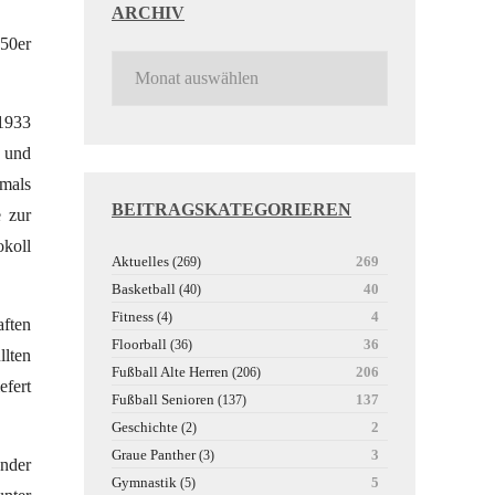
ARCHIV
950er
 1933
e und
amals
BEITRAGSKATEGORIEREN
e zur
okoll
Aktuelles
269
(269)
Basketball
40
(40)
Fitness
4
(4)
aften
Floorball
36
(36)
llten
Fußball Alte Herren
206
(206)
efert
Fußball Senioren
137
(137)
Geschichte
2
(2)
Graue Panther
3
(3)
ender
Gymnastik
5
(5)