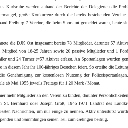
s Karlsruhe werden anhand der Berichte der Delegierten die Prob
itermangel, große Konkurrenz durch die bereits bestehenden Vereine
nd Freiburg 7 Vereine, die beim Sportamt gemeldet waren, heute si
ete die DJK Ost insgesamt bereits 78 Mitglieder, darunter 57 Aktiv
1 Mitglied von 18-25 Jahren sowie 20 passive Mitglieder und 1 Förd
aller und 24 Turner (=57 Aktive) erfasst. An Sportanlagen wurden gen
e in diesem Jahr ihr 100-jähriges Bestehen feiert. So erteilte die Leitun
 die Genehmigung zur kostenlosen Nutzung der Polizeisportanlagen
le ab Mai 1955 jeweils Freitags für 1,20 Mark / Monat.
er mehr Mitglieder an den Verein zu binden, darunter Persönlichkeite
 in St. Bernhard oder Joseph Groß, 1946-1971 Landrat des Landkre
esten Nachrichten, um nur einige zu nennen. Aktiv unterstützt wurd
 Spenden und Sammlungen seinen Teil zum Gelingen beitrug.