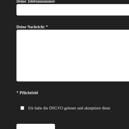
Deine Telefonnummer
Deine Nachricht *
Bitte lasse dieses Feld leer.
* Pflichtfeld
Ich habe die DSGVO gelesen und akzeptiere diese.