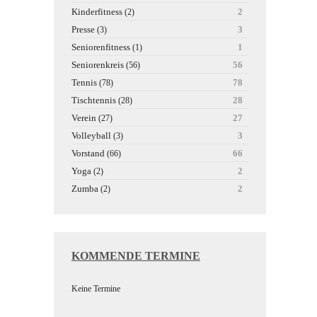
Kinderfitness
2
(2)
Presse
3
(3)
Seniorenfitness
1
(1)
Seniorenkreis
56
(56)
Tennis
78
(78)
Tischtennis
28
(28)
Verein
27
(27)
Volleyball
3
(3)
Vorstand
66
(66)
Yoga
2
(2)
Zumba
2
(2)
KOMMENDE TERMINE
Keine Termine