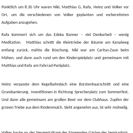
Pünktlich um 8.30 Uhr waren Niki, Matthias G, Rafa, Heinz und Volker vor
Ort, um die verschiedenen von Volker geplanten
und vorbereiteten
Aufgaben anzugehen.
Rafa kümmert sich um das Edeka Banner – viel Denkarbeit – wenig
Meditation.
Matthias schnitt die Kleintriebe der Bäume am Kanalweg
entlang zurück, mähte die Böschung.
Niki war am Caritas-Zaun beim
Mähen, und dann auch rund um den Kinderspielplatz und
gemeinsam mit
Matthias und Rafa
am Fahrrad-Parkplatz.
Heinz verpasste dem Kegelbahndach eine Bürstenhaarschnitt und eine
Grundsanierung. Investitionen in Richtung Sprecherplatz zum Sommerfest.
Und dann alle gemeinsam am großen Beet vor dem Clubhaus. Zupfen der
grünen Triebe aus dem Rindenmulch. Sieht angenehm aus, ist sehr mühselig.
Volker baute an
der Neugestaltung der hängenden Gärten der Semiradoris.