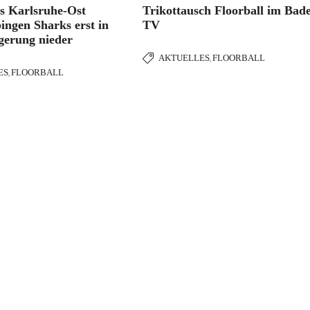
s Karlsruhe-Ost
Trikottausch Floorball im Bad
ingen Sharks erst in
TV
gerung nieder
AKTUELLES
FLOORBALL
,
ES
FLOORBALL
,