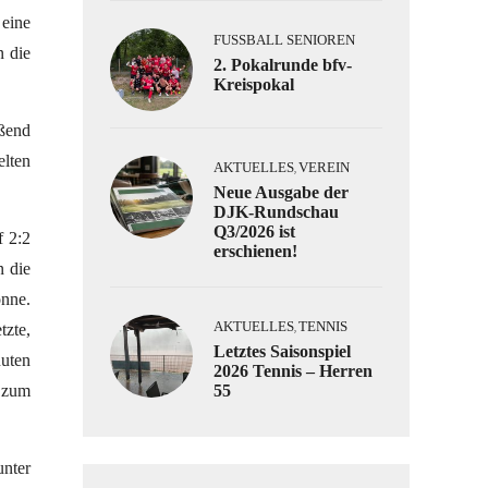
 eine
FUSSBALL SENIOREN
n die
2. Pokalrunde bfv-
Kreispokal
eßend
elten
AKTUELLES
VEREIN
,
Neue Ausgabe der
DJK-Rundschau
Q3/2026 ist
f 2:2
erschienen!
n die
önne.
AKTUELLES
TENNIS
tzte,
,
Letztes Saisonspiel
nuten
2026 Tennis – Herren
r zum
55
unter