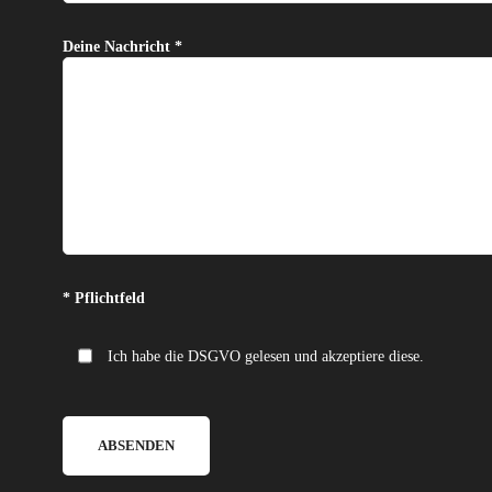
Deine Nachricht *
Bitte lasse dieses Feld leer.
* Pflichtfeld
Ich habe die DSGVO gelesen und akzeptiere diese.