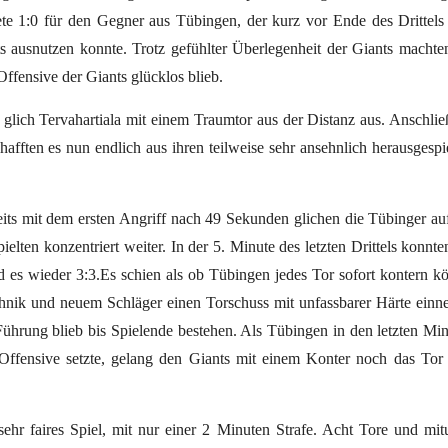
ete 1:0 für den Gegner aus Tübingen, der kurz vor Ende des Drittels
 ausnutzen konnte. Trotz gefühlter Überlegenheit der Giants machte
fensive der Giants glücklos blieb.
st glich Tervahartiala mit einem Traumtor aus der Distanz aus. Anschli
fften es nun endlich aus ihren teilweise sehr ansehnlich herausgespi
reits mit dem ersten Angriff nach 49 Sekunden glichen die Tübinger au
lten konzentriert weiter. In der 5. Minute des letzten Drittels konnte
d es wieder 3:3.Es schien als ob Tübingen jedes Tor sofort kontern k
nik und neuem Schläger einen Torschuss mit unfassbarer Härte einne
Führung blieb bis Spielende bestehen. Als Tübingen in den letzten Mi
e Offensive setzte, gelang den Giants mit einem Konter noch das To
ehr faires Spiel, mit nur einer 2 Minuten Strafe. Acht Tore und mit