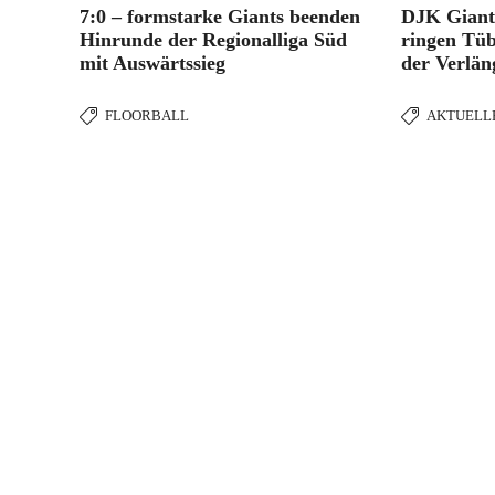
7:0 – formstarke Giants beenden
DJK Giant
Hinrunde der Regionalliga Süd
ringen Tüb
mit Auswärtssieg
der Verlän
FLOORBALL
AKTUELL