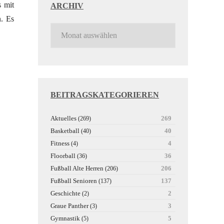
s mit
ARCHIV
n. Es
BEITRAGSKATEGORIEREN
Aktuelles
269
(269)
Basketball
40
(40)
Fitness
4
(4)
Floorball
36
(36)
Fußball Alte Herren
206
(206)
Fußball Senioren
137
(137)
Geschichte
2
(2)
Graue Panther
3
(3)
Gymnastik
5
(5)