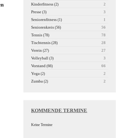
en
Kinderfitness
2
(2)
Presse
3
(3)
Seniorenfitness
1
(1)
Seniorenkreis
56
(56)
Tennis
78
(78)
Tischtennis
28
(28)
Verein
27
(27)
Volleyball
3
(3)
Vorstand
66
(66)
Yoga
2
(2)
Zumba
2
(2)
KOMMENDE TERMINE
Keine Termine