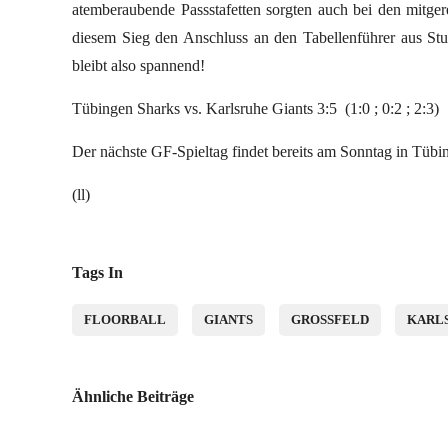
atemberaubende Passstafetten sorgten auch bei den mitgere
diesem Sieg den Anschluss an den Tabellenführer aus Stut
bleibt also spannend!
Tübingen Sharks vs. Karlsruhe Giants 3:5 (1:0 ; 0:2 ; 2:3)
Der nächste GF-Spieltag findet bereits am Sonntag in Tübing
(ll)
Tags In
FLOORBALL
GIANTS
GROSSFELD
KARL
Ähnliche Beiträge