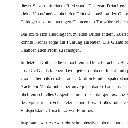
dieser Saison mit einem Rückstand. Das erste Drittel end
kleine Unaufmerksamkeit der Defensivabteilung der Giants
Tübinger aus ihren wenigen Chancen ein Tor während die Of
Das sollte sich allerdings im zweiten Drittel ändern. Zuer
konnte Kroner sogar zur Führung ausbauen. Die Giants scha
Chancen auch Profit zu schlagen.
Im letzten Drittel sollte es noch einmal heiß hergehen. Be
aus. Die Giants blieben davon jedoch unbeeindruckt und spie
Giants abermals erhöhen auf 2:3. 56 Sekunden später stan
Nachdem Merilä mit seiner unvergleichbaren Torschusstech
blieb ein schnelles Gegentor durch die Tübinger aus. Die 
des Spiels mit 6 Feldspielern ohne Torwart alles auf di
Endspielstand. Torschütze war Fournier.
Insgesamt war es zwar ein sehr intensives aber dennoch s