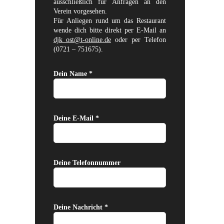
ausschließlich für Anfragen an den
Verein vorgesehen.
Für Anliegen rund um das Restaurant
wende dich bitte direkt per E-Mail an
djk_ost@t-online.de
oder per Telefon
(0721 – 751675).
Dein Name *
Deine E-Mail *
Deine Telefonnummer
Deine Nachricht *