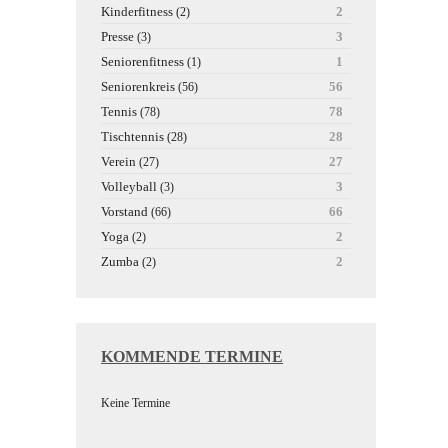
Kinderfitness
2
(2)
Presse
3
(3)
Seniorenfitness
1
(1)
Seniorenkreis
56
(56)
Tennis
78
(78)
Tischtennis
28
(28)
Verein
27
(27)
Volleyball
3
(3)
Vorstand
66
(66)
Yoga
2
(2)
Zumba
2
(2)
KOMMENDE TERMINE
Keine Termine