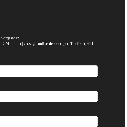
n vorgesehen.
er E-Mail an
djk_ost@t-online.de
oder per Telefon (0721 –