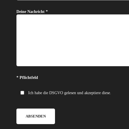
Deine Nachricht *
Bitte lasse dieses Feld leer.
* Pflichtfeld
Ich habe die DSGVO gelesen und akzeptiere diese.