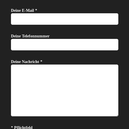
Deine E-Mail *
Deine Telefonnummer
Deine Nachricht *
Bitte lasse dieses Feld leer.
* Pflichtfeld