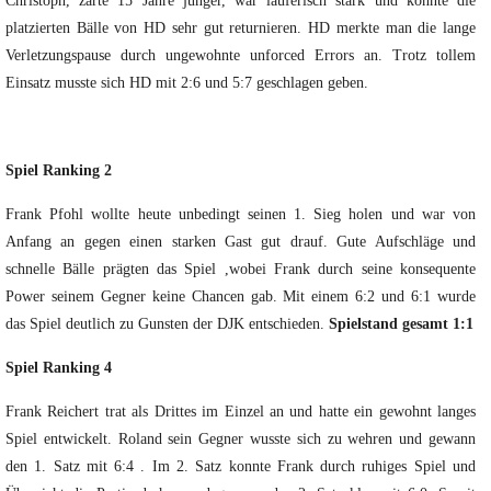
Christoph, zarte 15 Jahre jünger, war läuferisch stark und konnte die
platzierten Bälle von HD sehr gut returnieren. HD merkte man die lange
Verletzungspause durch ungewohnte unforced Errors an. Trotz tollem
Einsatz musste sich HD mit 2:6 und 5:7 geschlagen geben.
Spiel Ranking 2
Frank Pfohl wollte heute unbedingt seinen 1. Sieg holen und war von
Anfang an gegen einen starken Gast gut drauf. Gute Aufschläge und
schnelle Bälle prägten das Spiel ,wobei Frank durch seine konsequente
Power seinem Gegner keine Chancen gab. Mit einem 6:2 und 6:1 wurde
das Spiel deutlich zu Gunsten der DJK entschieden.
Spielstand gesamt 1:1
Spiel Ranking 4
Frank Reichert trat als Drittes im Einzel an und hatte ein gewohnt langes
Spiel entwickelt. Roland sein Gegner wusste sich zu wehren und gewann
den 1. Satz mit 6:4 . Im 2. Satz konnte Frank durch ruhiges Spiel und