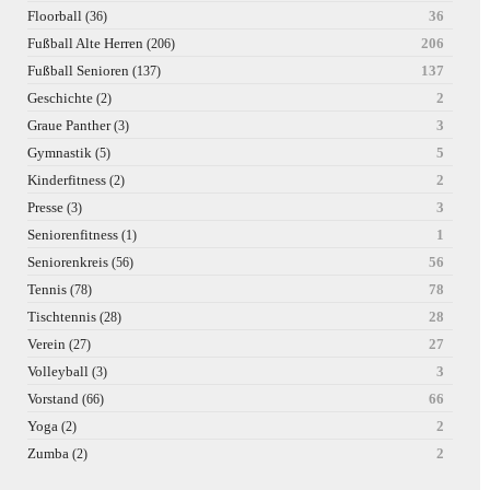
Floorball
36
(36)
Fußball Alte Herren
206
(206)
Fußball Senioren
137
(137)
Geschichte
2
(2)
Graue Panther
3
(3)
Gymnastik
5
(5)
Kinderfitness
2
(2)
Presse
3
(3)
Seniorenfitness
1
(1)
Seniorenkreis
56
(56)
Tennis
78
(78)
Tischtennis
28
(28)
Verein
27
(27)
Volleyball
3
(3)
Vorstand
66
(66)
Yoga
2
(2)
Zumba
2
(2)