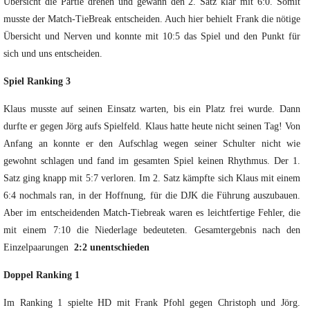
Übersicht die Partie drehen und gewann den 2. Satz klar mit 6:0. Somit
musste der Match-TieBreak entscheiden. Auch hier behielt Frank die nötige
Übersicht und Nerven und konnte mit 10:5 das Spiel und den Punkt für
sich und uns entscheiden.
Spiel Ranking 3
Klaus musste auf seinen Einsatz warten, bis ein Platz frei wurde. Dann
durfte er gegen Jörg aufs Spielfeld. Klaus hatte heute nicht seinen Tag! Von
Anfang an konnte er den Aufschlag wegen seiner Schulter nicht wie
gewohnt schlagen und fand im gesamten Spiel keinen Rhythmus. Der 1.
Satz ging knapp mit 5:7 verloren. Im 2. Satz kämpfte sich Klaus mit einem
6:4 nochmals ran, in der Hoffnung, für die DJK die Führung auszubauen.
Aber im entscheidenden Match-Tiebreak waren es leichtfertige Fehler, die
mit einem 7:10 die Niederlage bedeuteten. Gesamtergebnis nach den
Einzelpaarungen
2:2 unentschieden
Doppel Ranking 1
Im Ranking 1 spielte HD mit Frank Pfohl gegen Christoph und Jörg.