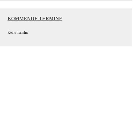
KOMMENDE TERMINE
Keine Termine
Wir bedanken uns bei unseren Sponsoren für die
Unterstützung der Vereinsarbeit