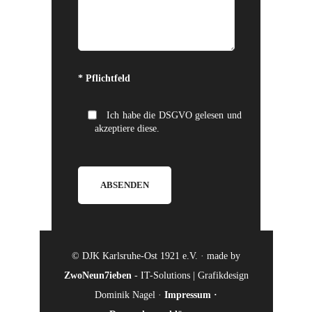
Bitte lasse dieses Feld leer.
* Pflichtfeld
Ich habe die DSGVO gelesen und
akzeptiere diese.
© DJK Karlsruhe-Ost 1921 e.V. · made by
ZwoNeun7ieben
- IT-Solutions | Grafikdesign
Dominik Nagel ·
Impressum
·