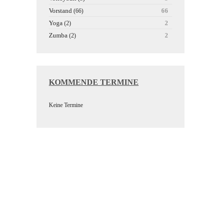
Vorstand
66
(66)
Yoga
2
(2)
Zumba
2
(2)
KOMMENDE TERMINE
Keine Termine
Wir bedanken uns bei unseren
Sponsoren für die Unterstützung
der Vereinsarbeit