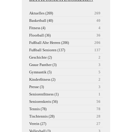
Aktuelles
269
(269)
Basketball
40
(40)
Fitness
4
(4)
Floorball
36
(36)
Fußball Alte Herren
206
(206)
Fußball Senioren
137
(137)
Geschichte
2
(2)
Graue Panther
3
(3)
Gymnastik
5
(5)
Kinderfitness
2
(2)
Presse
3
(3)
Seniorenfitness
1
(1)
Seniorenkreis
56
(56)
Tennis
78
(78)
Tischtennis
28
(28)
Verein
27
(27)
Volleyball
3
(3)