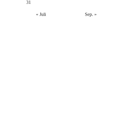
31
« Juli
Sep. »
Wir bedanken uns bei unseren
Sponsoren für die Unterstützung
der Vereinsarbeit