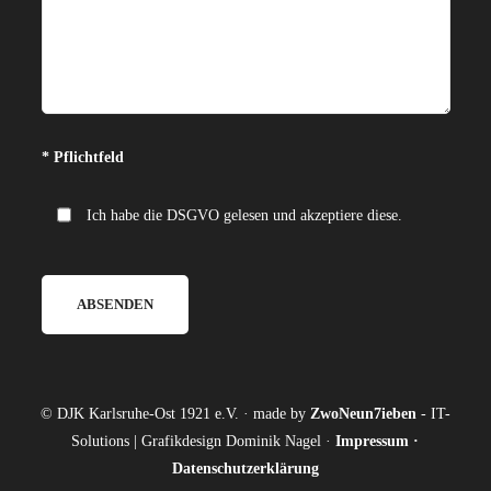
Bitte lasse dieses Feld leer.
* Pflichtfeld
Ich habe die DSGVO gelesen und akzeptiere diese.
© DJK Karlsruhe-Ost 1921 e.V. · made by
ZwoNeun7ieben
- IT-
Solutions | Grafikdesign Dominik Nagel ·
Impressum
·
Datenschutzerklärung