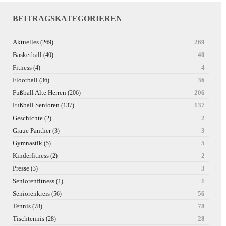
BEITRAGSKATEGORIEREN
Aktuelles
269
(269)
Basketball
40
(40)
Fitness
4
(4)
Floorball
36
(36)
Fußball Alte Herren
206
(206)
Fußball Senioren
137
(137)
Geschichte
2
(2)
Graue Panther
3
(3)
Gymnastik
5
(5)
Kinderfitness
2
(2)
Presse
3
(3)
Seniorenfitness
1
(1)
Seniorenkreis
56
(56)
Tennis
78
(78)
Tischtennis
28
(28)