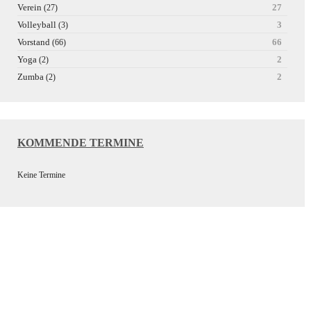
Verein
27
(27)
Volleyball
3
(3)
Vorstand
66
(66)
Yoga
2
(2)
Zumba
2
(2)
KOMMENDE TERMINE
Keine Termine
Wir bedanken uns bei unseren
Sponsoren für die Unterstützung