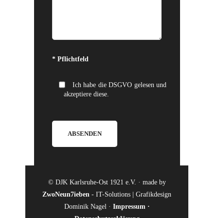
Bitte lasse dieses Feld leer.
* Pflichtfeld
Ich habe die DSGVO gelesen und
akzeptiere diese.
© DJK Karlsruhe-Ost 1921 e.V. · made by
ZwoNeun7ieben
- IT-Solutions | Grafikdesign
Dominik Nagel ·
Impressum
·