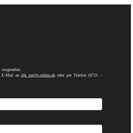
n vorgesehen.
er E-Mail an
djk_ost@t-online.de
oder per Telefon (0721 –