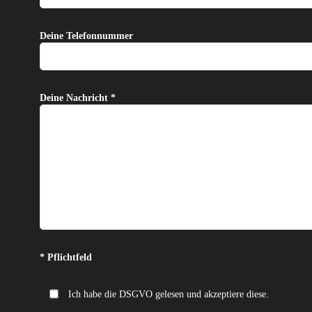
Deine Telefonnummer
Deine Nachricht *
Bitte lasse dieses Feld leer.
* Pflichtfeld
Ich habe die DSGVO gelesen und akzeptiere diese.