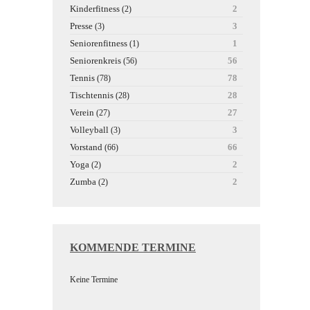
Kinderfitness
2
(2)
Presse
3
(3)
Seniorenfitness
1
(1)
Seniorenkreis
56
(56)
Tennis
78
(78)
Tischtennis
28
(28)
Verein
27
(27)
Volleyball
3
(3)
Vorstand
66
(66)
Yoga
2
(2)
Zumba
2
(2)
KOMMENDE TERMINE
Keine Termine