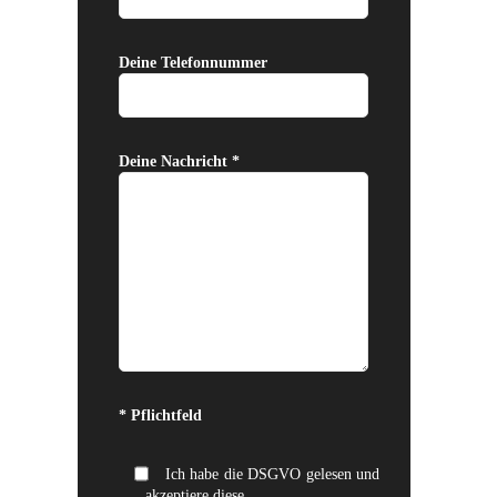
Deine Telefonnummer
Deine Nachricht *
Bitte lasse dieses Feld leer.
* Pflichtfeld
Ich habe die DSGVO gelesen und
akzeptiere diese.