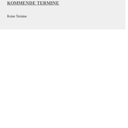
KOMMENDE TERMINE
Keine Termine
Wir bedanken uns bei unseren
Sponsoren für die Unterstützung
der Vereinsarbeit