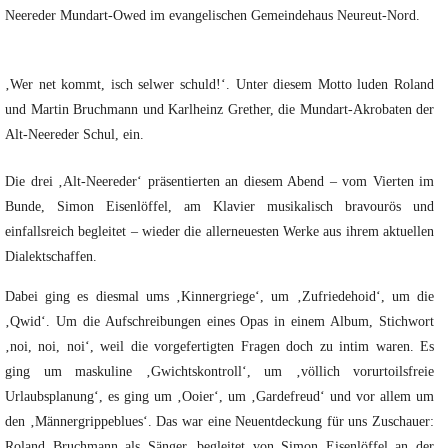
Neereder Mundart-Owed im evangelischen Gemeindehaus Neureut-Nord.
‚Wer net kommt, isch selwer schuld!‘. Unter diesem Motto luden Roland
und Martin Bruchmann und Karlheinz Grether, die Mundart-Akrobaten der
Alt-Neereder Schul, ein.
Die drei ‚Alt-Neereder‘ präsentierten an diesem Abend – vom Vierten im
Bunde, Simon Eisenlöffel, am Klavier musikalisch bravourös und
einfallsreich begleitet – wieder die allerneuesten Werke aus ihrem aktuellen
Dialektschaffen.
Dabei ging es diesmal ums ‚Kinnergriege‘, um ‚Zufriedehoid‘, um die
‚Qwid‘. Um die Aufschreibungen eines Opas in einem Album, Stichwort
‚noi, noi, noi‘, weil die vorgefertigten Fragen doch zu intim waren. Es
ging um maskuline ‚Gwichtskontroll‘, um ‚völlich vorurtoilsfreie
Urlaubsplanung‘, es ging um ‚Ooier‘, um ‚Gardefreud‘ und vor allem um
den ‚Männergrippeblues‘. Das war eine Neuentdeckung für uns Zuschauer:
Roland Bruchmann als Sänger, begleitet von Simon Eisenlöffel an der