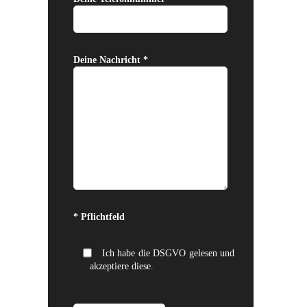
Deine Nachricht *
Bitte lasse dieses Feld leer.
* Pflichtfeld
Ich habe die DSGVO gelesen und
akzeptiere diese.