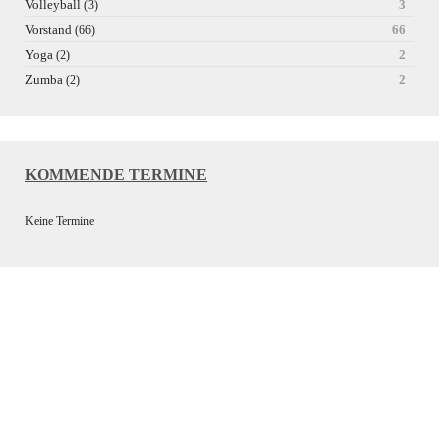
Volleyball
3
(3)
Vorstand
66
(66)
Yoga
2
(2)
Zumba
2
(2)
KOMMENDE TERMINE
Keine Termine
Wir bedanken uns bei unseren
Sponsoren für die Unterstützung
der Vereinsarbeit