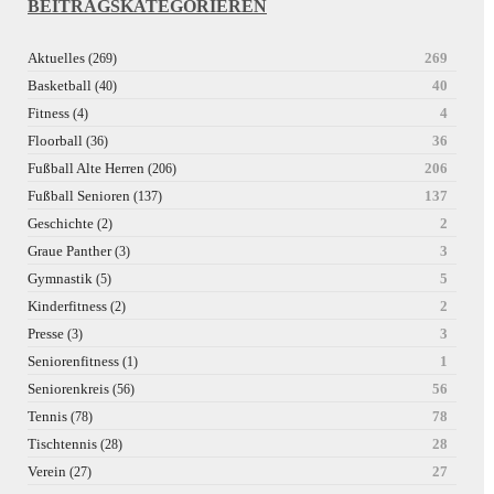
BEITRAGSKATEGORIEREN
Aktuelles
269
(269)
Basketball
40
(40)
Fitness
4
(4)
Floorball
36
(36)
Fußball Alte Herren
206
(206)
Fußball Senioren
137
(137)
Geschichte
2
(2)
Graue Panther
3
(3)
Gymnastik
5
(5)
Kinderfitness
2
(2)
Presse
3
(3)
Seniorenfitness
1
(1)
Seniorenkreis
56
(56)
Tennis
78
(78)
Tischtennis
28
(28)
Verein
27
(27)