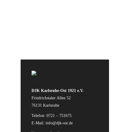
DJK Karlsruhe-Ost 1921 e.V.
Friedrichstaler Allee 52
76131 Karlsruhe
Telefon: 0721 – 751675
E-Mail:
info@djk-ost.de