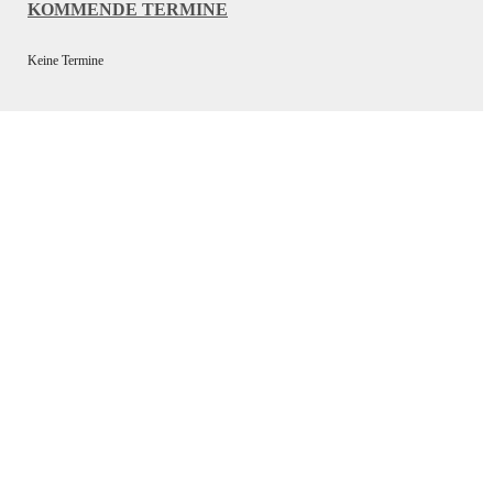
KOMMENDE TERMINE
Keine Termine
Wir bedanken uns bei unseren
Sponsoren für die Unterstützung
der Vereinsarbeit